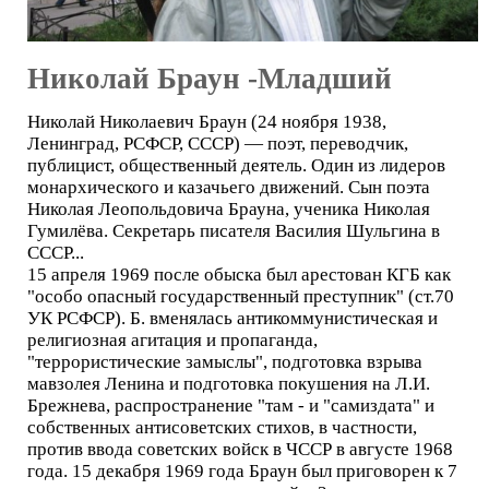
Николай Браун -Младший
Николай Николаевич Браун (24 ноября 1938,
Ленинград, РСФСР, СССР) — поэт, переводчик,
публицист, общественный деятель. Один из лидеров
монархического и казачьего движений. Сын поэта
Николая Леопольдовича Брауна, ученика Николая
Гумилёва. Секретарь писателя Василия Шульгина в
СССР...
15 апреля 1969 после обыска был арестован КГБ как
"особо опасный государственный преступник" (ст.70
УК РСФСР). Б. вменялась антикоммунистическая и
религиозная агитация и пропаганда,
"террористические замыслы", подготовка взрыва
мавзолея Ленина и подготовка покушения на Л.И.
Брежнева, распространение "там - и "самиздата" и
собственных антисоветских стихов, в частности,
против ввода советских войск в ЧССР в августе 1968
года. 15 декабря 1969 года Браун был приговорен к 7