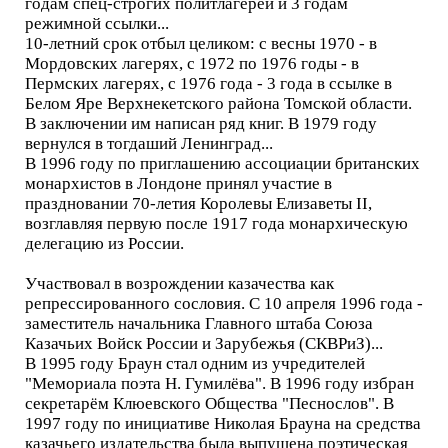
годам спец-строгих политлагерей и 3 годам
режимной ссылки...
10-летний срок отбыл целиком: с весны 1970 - в
Мордовских лагерях, с 1972 по 1976 годы - в
Пермских лагерях, с 1976 года - 3 года в ссылке в
Белом Яре Верхнекетского района Томской области.
В заключении им написан ряд книг. В 1979 году
вернулся в тогдаший Ленинград...
В 1996 году по приглашению ассоциации британских
монархистов в Лондоне принял участие в
праздновании 70-летия Королевы Елизаветы II,
возглавляя первую после 1917 года монархическую
делегацию из России.
Участвовал в возрождении казачества как
репрессированного сословия. С 10 апреля 1996 года -
заместитель начальника Главного штаба Союза
Казачьих Войск России и Зарубежья (СКВРиЗ)...
В 1995 году Браун стал одним из учредителей
"Мемориала поэта Н. Гумилёва". В 1996 году избран
секретарём Клюевского Общества "Песнослов". В
1997 году по инициативе Николая Брауна на средства
казачьего издательства была выпущена поэтическая