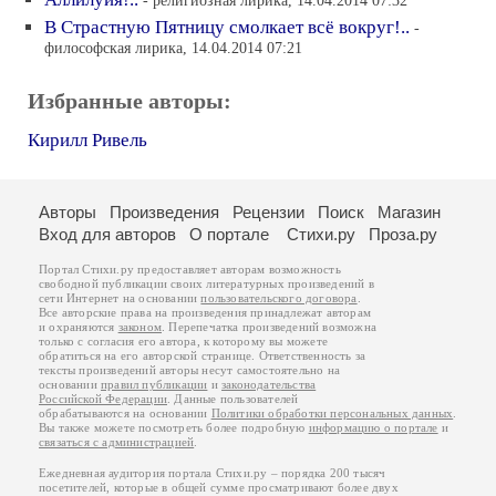
В Страстную Пятницу смолкает всё вокруг!..
-
философская лирика, 14.04.2014 07:21
Избранные авторы:
Кирилл Ривель
Авторы
Произведения
Рецензии
Поиск
Магазин
Вход для авторов
О портале
Стихи.ру
Проза.ру
Портал Стихи.ру предоставляет авторам возможность
свободной публикации своих литературных произведений в
сети Интернет на основании
пользовательского договора
.
Все авторские права на произведения принадлежат авторам
и охраняются
законом
. Перепечатка произведений возможна
только с согласия его автора, к которому вы можете
обратиться на его авторской странице. Ответственность за
тексты произведений авторы несут самостоятельно на
основании
правил публикации
и
законодательства
Российской Федерации
. Данные пользователей
обрабатываются на основании
Политики обработки персональных данных
.
Вы также можете посмотреть более подробную
информацию о портале
и
связаться с администрацией
.
Ежедневная аудитория портала Стихи.ру – порядка 200 тысяч
посетителей, которые в общей сумме просматривают более двух