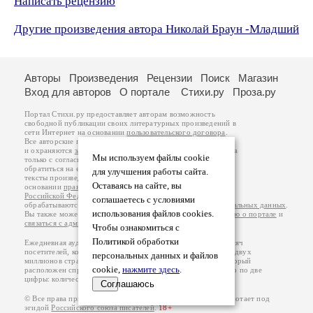
Написать рецензию
Другие произведения автора Николай Браун -Младший
Авторы
Произведения
Рецензии
Поиск
Магазин
Вход для авторов
О портале
Стихи.ру
Проза.ру
Портал Стихи.ру предоставляет авторам возможность
свободной публикации своих литературных произведений в
сети Интернет на основании
пользовательского договора
.
Все авторские права на произведения принадлежат авторам
и охраняются
законом
. Перепечатка произведений возможна
Мы используем файлы cookie
только с согласия его автора, к которому вы можете
обратиться на его авторской странице. Ответственность за
для улучшения работы сайта.
тексты произведений авторы несут самостоятельно на
Оставаясь на сайте, вы
основании
правил публикации
и
законодательства
Российской Федерации
. Данные пользователей
соглашаетесь с условиями
обрабатываются на основании
Политики обработки персональных данных
.
использования файлов cookies.
Вы также можете посмотреть более подробную
информацию о портале
и
связаться с администрацией
.
Чтобы ознакомиться с
Политикой обработки
Ежедневная аудитория портала Стихи.ру – порядка 200 тысяч
посетителей, которые в общей сумме просматривают более двух
персональных данных и файлов
миллионов страниц по данным счетчика посещаемости, который
cookie,
нажмите здесь
.
расположен справа от этого текста. В каждой графе указано по две
цифры: количество просмотров и количество посетителей.
Соглашаюсь
© Все права принадлежат авторам, 2000-2026. Портал работает под
эгидой
Российского союза писателей
.
18+