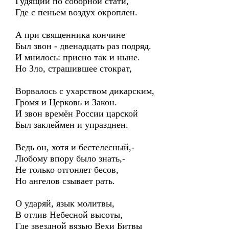
Гудящий по соборной стати,
Где с пеньем воздух окроплен.
А при священника кончине
Был звон - двенадцать раз подряд.
И мнилось: присно так и ныне.
Но Зло, страшившее стократ,
Ворвалось с ухарством дикарским,
Громя и Церковь и Закон.
И звон времён России царской
Был заклеймен и упразднен.
Ведь он, хотя и бестелесный,-
Любому впору было знать,-
Не только отгоняет бесов,
Но ангелов сзывает рать.
О ударяй, язык молитвы,
В отлив Небесной высоты,
Где звездной вязью Вехи Битвы