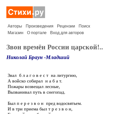
Авторы
Произведения
Рецензии
Поиск
Магазин
О портале
Вход для авторов
Звон времён России царской!..
Николай Браун -Младший
Звал б л а г о в е с т на литургию,
А войско собирал н а б а т.
Пожары возвещал лесные,
Вызванивал путь в снегопад.
Был п е р е з в о н пред водосвятьем.
И в три приема был т р е з в о н,