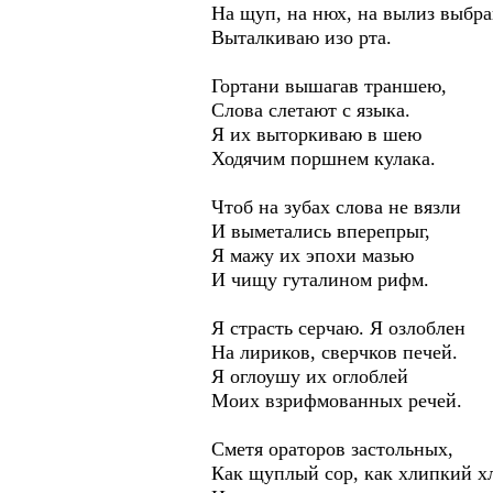
На щуп, на нюх, на вылиз выбра
Выталкиваю изо рта.
Гортани вышагав траншею,
Слова слетают с языка.
Я их выторкиваю в шею
Ходячим поршнем кулака.
Чтоб на зубах слова не вязли
И выметались вперепрыг,
Я мажу их эпохи мазью
И чищу гуталином рифм.
Я страсть серчаю. Я озлоблен
На лириков, сверчков печей.
Я оглоушу их оглоблей
Моих взрифмованных речей.
Сметя ораторов застольных,
Как щуплый сор, как хлипкий х