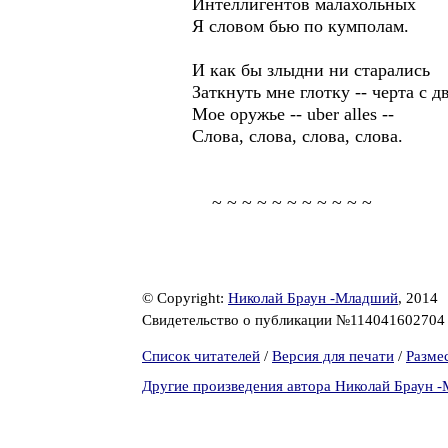
Интеллигентов малахольных
Я словом бью по кумполам.
И как бы злыдни ни старались
Заткнуть мне глотку -- черта с дв
Мое оружье -- uber alles --
Слова, слова, слова, слова.
~ ~ ~ ~ ~ ~ ~ ~ ~ ~ ~
© Copyright:
Николай Браун -Младший
, 2014
Свидетельство о публикации №11404160270
Список читателей
/
Версия для печати
/
Разме
Другие произведения автора Николай Браун 