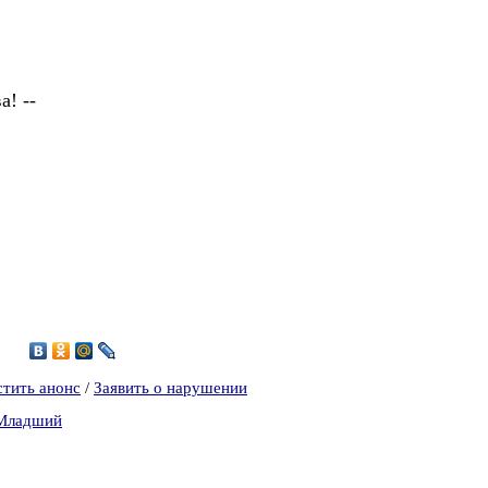
а! --
4
стить анонс
/
Заявить о нарушении
-Младший