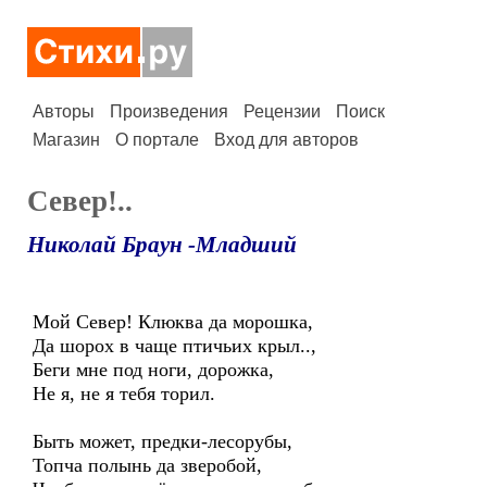
Авторы
Произведения
Рецензии
Поиск
Магазин
О портале
Вход для авторов
Север!..
Николай Браун -Младший
Мой Север! Клюква да морошка,
Да шорох в чаще птичьих крыл..,
Беги мне под ноги, дорожка,
Не я, не я тебя торил.
Быть может, предки-лесорубы,
Топча полынь да зверобой,