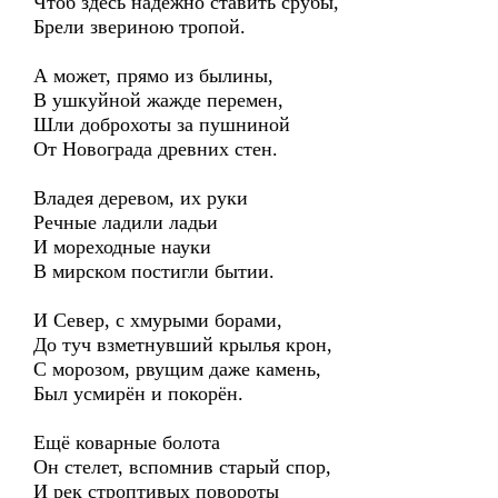
Чтоб здесь надёжно ставить срубы,
Брели звериною тропой.
А может, прямо из былины,
В ушкуйной жажде перемен,
Шли доброхоты за пушниной
От Новограда древних стен.
Владея деревом, их руки
Речные ладили ладьи
И мореходные науки
В мирском постигли бытии.
И Север, с хмурыми борами,
До туч взметнувший крылья крон,
С морозом, рвущим даже камень,
Был усмирён и покорён.
Ещё коварные болота
Он стелет, вспомнив старый спор,
И рек строптивых повороты