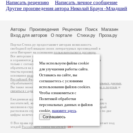
Написать рецензию
Написать личное сообщение
Другие произведения автора Николай Браун -Младший
Авторы
Произведения
Рецензии
Поиск
Магазин
Вход для авторов
О портале
Стихи.ру
Проза.ру
Портал Стихи.ру предоставляет авторам возможность
свободной публикации своих литературных произведений в
сети Интернет на основании
пользовательского договора
.
Все авторские права на произведения принадлежат авторам
и охраняются
законом
. Перепечатка произведений возможна
Мы используем файлы cookie
только с согласия его автора, к которому вы можете
обратиться на его авторской странице. Ответственность за
для улучшения работы сайта.
тексты произведений авторы несут самостоятельно на
Оставаясь на сайте, вы
основании
правил публикации
и
законодательства
Российской Федерации
. Данные пользователей
соглашаетесь с условиями
обрабатываются на основании
Политики обработки персональных данных
.
использования файлов cookies.
Вы также можете посмотреть более подробную
информацию о портале
и
связаться с администрацией
.
Чтобы ознакомиться с
Политикой обработки
Ежедневная аудитория портала Стихи.ру – порядка 200 тысяч
посетителей, которые в общей сумме просматривают более двух
персональных данных и файлов
миллионов страниц по данным счетчика посещаемости, который
cookie,
нажмите здесь
.
расположен справа от этого текста. В каждой графе указано по две
цифры: количество просмотров и количество посетителей.
Соглашаюсь
© Все права принадлежат авторам, 2000-2026. Портал работает под
эгидой
Российского союза писателей
.
18+