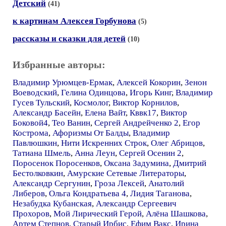
Детский
(41)
к картинам Алексея Горбунова
(5)
рассказы и сказки для детей
(10)
Избранные авторы:
Владимир Урюмцев-Ермак
,
Алексей Кокорин
,
Зенон
Воеводский
,
Гелина Одинцова
,
Игорь Кинг
,
Владимир
Гусев Тульский
,
Космолог
,
Виктор Корнилов
,
Александр Басейн
,
Елена Вайт
,
Кввк17
,
Виктор
Боковой4
,
Тео Ванин
,
Сергей Андрейченко 2
,
Егор
Кострома
,
Афоризмы От Балды
,
Владимир
Павлюшкин
,
Нити Искренних Строк
,
Олег Абрицов
,
Татиана Шмель
,
Анна Леун
,
Сергей Осенин 2
,
Поросенок Поросенков
,
Оксана Задумина
,
Дмитрий
Бестолковкин
,
Амурские Сетевые Литераторы
,
Александр Сергунин
,
Гроза Лексей
,
Анатолий
Либеров
,
Ольга Кондратьева 4
,
Лидия Таганова
,
Незабудка Кубанская
,
Александр Сергеевич
Прохоров
,
Мой Лирический Герой
,
Алёна Шашкова
,
Артем Степнов
,
Старый Ирбис
,
Ефим Вакс
,
Ирина