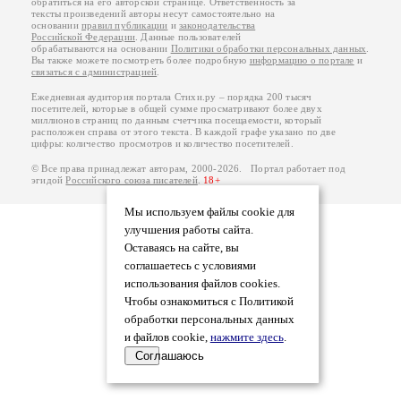
обратиться на его авторской странице. Ответственность за
тексты произведений авторы несут самостоятельно на
основании
правил публикации
и
законодательства
Российской Федерации
. Данные пользователей
обрабатываются на основании
Политики обработки персональных данных
.
Вы также можете посмотреть более подробную
информацию о портале
и
связаться с администрацией
.
Ежедневная аудитория портала Стихи.ру – порядка 200 тысяч
посетителей, которые в общей сумме просматривают более двух
миллионов страниц по данным счетчика посещаемости, который
расположен справа от этого текста. В каждой графе указано по две
цифры: количество просмотров и количество посетителей.
© Все права принадлежат авторам, 2000-2026. Портал работает под
эгидой
Российского союза писателей
.
18+
Мы используем файлы cookie для
улучшения работы сайта.
Оставаясь на сайте, вы
соглашаетесь с условиями
использования файлов cookies.
Чтобы ознакомиться с Политикой
обработки персональных данных
и файлов cookie,
нажмите здесь
.
Соглашаюсь