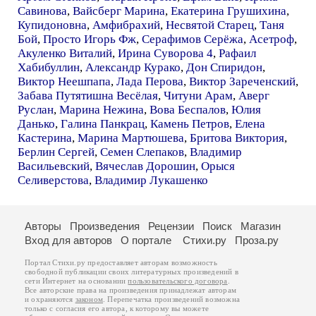
Савинова
,
Вайсберг Марина
,
Екатерина Грушихина
,
Купидоновна
,
Амфибрахий
,
Несвятой Старец
,
Таня
Бой
,
Просто Игорь Фж
,
Серафимов Серёжа
,
Асетроф
,
Акуленко Виталий
,
Ирина Суворова 4
,
Рафаил
Хабибуллин
,
Александр Курако
,
Дон Спиридон
,
Виктор Неешпапа
,
Лада Перова
,
Виктор Зареченский
,
Забава Путятишна Весёлая
,
Читуни Арам
,
Аверг
Руслан
,
Марина Нежина
,
Вова Беспалов
,
Юлия
Данько
,
Галина Панкрац
,
Камень Петров
,
Елена
Кастерина
,
Марина Мартюшева
,
Бритова Виктория
,
Берлин Сергей
,
Семен Слепаков
,
Владимир
Васильевский
,
Вячеслав Дорошин
,
Орыся
Селиверстова
,
Владимир Лукашенко
Авторы
Произведения
Рецензии
Поиск
Магазин
Вход для авторов
О портале
Стихи.ру
Проза.ру
Портал Стихи.ру предоставляет авторам возможность
свободной публикации своих литературных произведений в
сети Интернет на основании
пользовательского договора
.
Все авторские права на произведения принадлежат авторам
и охраняются
законом
. Перепечатка произведений возможна
только с согласия его автора, к которому вы можете