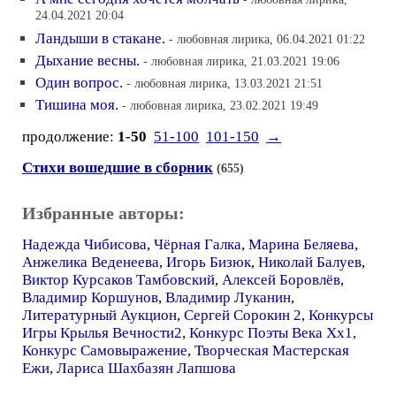
24.04.2021 20:04
Ландыши в стакане.
- любовная лирика, 06.04.2021 01:22
Дыхание весны.
- любовная лирика, 21.03.2021 19:06
Один вопрос.
- любовная лирика, 13.03.2021 21:51
Тишина моя.
- любовная лирика, 23.02.2021 19:49
продолжение:
1-50
51-100
101-150
→
Стихи вошедшие в сборник
(655)
Избранные авторы:
Надежда Чибисова
,
Чёрная Галка
,
Марина Беляева
,
Анжелика Веденеева
,
Игорь Бизюк
,
Николай Балуев
,
Виктор Курсаков Тамбовский
,
Алексей Боровлёв
,
Владимир Коршунов
,
Владимир Луканин
,
Литературный Аукцион
,
Сергей Сорокин 2
,
Конкурсы
Игры Крылья Вечности2
,
Конкурс Поэты Века Хх1
,
Конкурс Самовыражение
,
Творческая Мастерская
Ежи
,
Лариса Шахбазян Лапшова