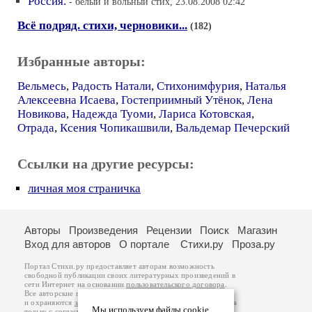
Россия.
- белый и вольный стих, 23.08.2008 02:42
Всё подряд. стихи, черновики...
(182)
Избранные авторы:
Вельмесь
,
Радость Натали
,
Стихонимфурия
,
Наталья
Алексеевна Исаева
,
Гостеприимный Утёнок
,
Лена
Новикова
,
Надежда Туоми
,
Лариса Котовская
,
Отрада
,
Ксения Чопикашвили
,
Вальдемар Печерский
Ссылки на другие ресурсы:
личная моя страничка
Авторы
Произведения
Рецензии
Поиск
Магазин
Вход для авторов
О портале
Стихи.ру
Проза.ру
Портал Стихи.ру предоставляет авторам возможность
свободной публикации своих литературных произведений в
сети Интернет на основании
пользовательского договора
.
Все авторские права на произведения принадлежат авторам
и охраняются
законом
. Перепечатка произведений возможна
Мы используем файлы cookie
только с согласия его автора, к которому вы можете