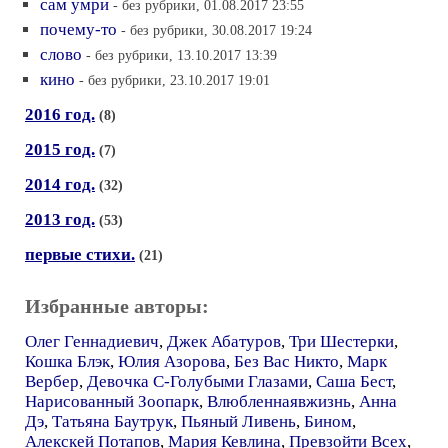
сам умри
- без рубрики, 01.08.2017 23:55
почему-то
- без рубрики, 30.08.2017 19:24
слово
- без рубрики, 13.10.2017 13:39
кино
- без рубрики, 23.10.2017 19:01
2016 год.
(8)
2015 год.
(7)
2014 год.
(32)
2013 год.
(53)
первые стихи.
(21)
Избранные авторы:
Олег Геннадиевич
,
Джек Абатуров
,
Три Шестерки
,
Кошка Блэк
,
Юлия Азорова
,
Без Вас Никто
,
Марк
Вербер
,
Девочка С-Голубыми Глазами
,
Саша Бест
,
Нарисованный Зоопарк
,
Влюбленнаявжизнь
,
Анна
Дэ
,
Татьяна Баутрук
,
Пьяный Ливень
,
Бином
,
Алекскей Потапов
,
Мария Кевлина
,
Превзойти Всех
,