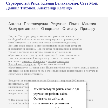
Серебристый Рысь
,
Ксения Валаханович
,
Свет Мой
,
Даниил Тихонов
,
Александр Календо
Авторы
Произведения
Рецензии
Поиск
Магазин
Вход для авторов
О портале
Стихи.ру
Проза.ру
Портал Стихи.ру предоставляет авторам возможность
свободной публикации своих литературных произведений в
сети Интернет на основании
пользовательского договора
.
Все авторские права на произведения принадлежат авторам
и охраняются
законом
. Перепечатка произведений возможна
только с согласия его автора, к которому вы можете
обратиться на его авторской странице. Ответственность за
тексты произведений авторы несут самостоятельно на
основании
правил публикации
и
законодательства
Российской Федерации
. Данные пользователей
обрабатываются на основании
Политики обработки персональных данных
.
Вы также можете посмотреть более подробную
информацию о портале
и
связаться с администрацией
.
Ежедневная аудитория портала Стихи.ру – порядка 200 тысяч
посетителей, которые в общей сумме просматривают более двух
миллионов страниц по данным счетчика посещаемости, который
Мы используем файлы cookie для
расположен справа от этого текста. В каждой графе указано по две
цифры: количество просмотров и количество посетителей.
улучшения работы сайта.
Оставаясь на сайте, вы
© Все права принадлежат авторам, 2000-2026. Портал работает под
эгидой
Российского союза писателей
соглашаетесь с условиями
.
18+