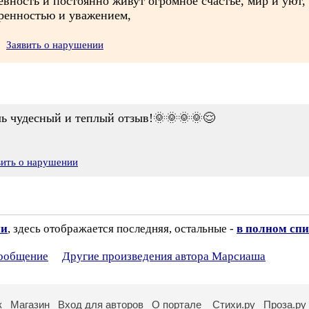
вность и постоянно живут огромное счастье, мир и уют, 
кренностью и уважением,
Заявить о нарушении
ль чудесный и теплый отзыв!🌞🌞🌞🌞😌
вить о нарушении
ии
, здесь отображается последняя, остальные -
в полном спи
сообщение
Другие произведения автора Марсиаша
к
Магазин
Вход для авторов
О портале
Стихи.ру
Проза.ру