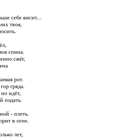
ьше себе висит...
них твоя,
росить.
ёл,
моя спина.
енно сжёг,
чена
жимая рот.
гор гряда.
 но идёт,
ой подать.
ной - плеть.
орит в огне.
олько лет,