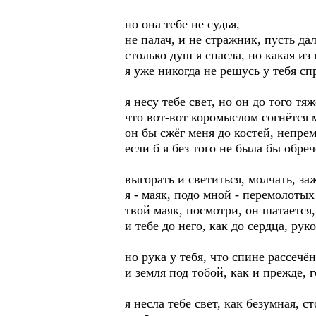
но она тебе не судья,
не палач, и не стражник, пусть дал
столько душ я спасла, но какая из 
я уже никогда не решусь у тебя сп
я несу тебе свет, но он до того тяж
что вот-вот коромыслом согнётся 
он бы сжёг меня до костей, непрем
если б я без того не была бы обре
выгорать и светиться, молчать, за
я - маяк, подо мной - перемолотых 
твой маяк, посмотри, он шатается,
и тебе до него, как до сердца, рук
но рука у тебя, что спине рассечён
и земля под тобой, как и прежде, г
я несла тебе свет, как безумная, ст