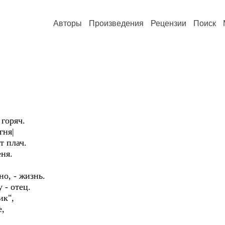
Авторы
Произведения
Рецензии
Поиск
 горяч.
гня|
т плач.
еня.
но, - жизнь.
 - отец.
ик",
е,