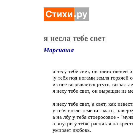
я несла тебе свет
Марсиаша
я несу тебе свет, он таинственен и
|у тебя под ногами земля горячей о
из нее вырывается ртуть, вырастае
я несу тебе свет, он выращен из м
я несу тебе свет, а свет, как извест
у тебя возле темени - мать, наверху
а на лбу у тебя стоеросовое - "муж
а внутри у тебя, распятая на крест
умирает любовь.