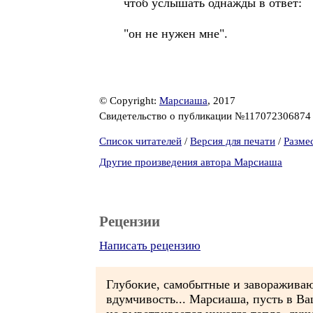
чтоб услышать однажды в ответ:
"он не нужен мне".
© Copyright:
Марсиаша
, 2017
Свидетельство о публикации №11707230687
Список читателей
/
Версия для печати
/
Разме
Другие произведения автора Марсиаша
Рецензии
Написать рецензию
Глубокие, самобытные и завораживаю
вдумчивость... Марсиаша, пусть в В