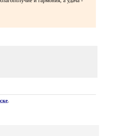
благополучие и гармония, а удача -
ске
.