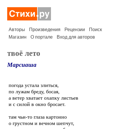
Авторы
Произведения
Рецензии
Поиск
Магазин
О портале
Вход для авторов
твоё лето
Марсиаша
погода устала злиться,
по лужам бреду, босая,
а ветер хватает охапку листьев
и с силой в окно бросает.
там чьи-то глаза картонно
о грустном и вечном шепчут,