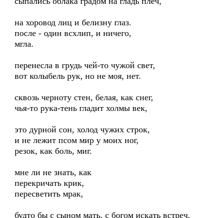
сыпались облака градом на гладь плеч,
на хоровод лиц и белизну глаз.
после - один всхлип, и ничего,
мгла.
перенесла в грудь чей-то чужой свет,
вот колыбель рук, но не моя, нет.
сквозь черноту стен, белая, как снег,
чья-то рука-тень гладит холмы век,
это дурной сон, холод чужих строк,
и не лежит псом мир у моих ног,
резок, как боль, миг.
мне ли не знать, как
перекричать крик,
пересветить мрак,
будто бы с сыном мать, с богом искать встреч,