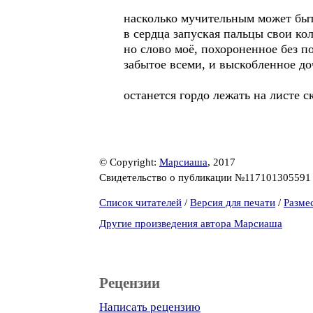
насколько мучительным может быт
в сердца запуская пальцы свои ко
но слово моё, похороненное без п
забытое всеми, и выскобленное до
останется гордо лежать на листе 
© Copyright:
Марсиаша
, 2017
Свидетельство о публикации №11710130559
Список читателей
/
Версия для печати
/
Разме
Другие произведения автора Марсиаша
Рецензии
Написать рецензию