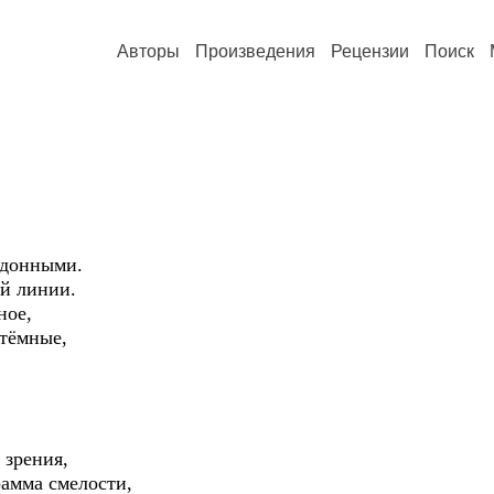
Авторы
Произведения
Рецензии
Поиск
ездонными.
ой линии.
ное,
 тёмные,
 зрения,
грамма смелости,