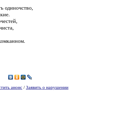
ь одиночство,
лкие.
очестей,
чиста,
скомканном.
1
стить анонс
/
Заявить о нарушении