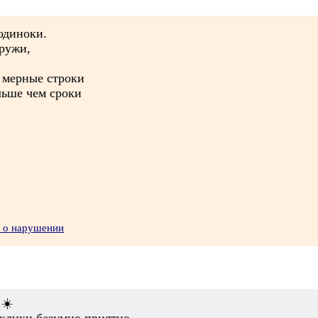
одиноки.
аружи,
о мерные строки
льше чем сроки
ь о нарушении
!☀️