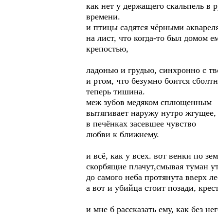
как нет у держащего скальпель в 
времени.
и птицы садятся чёрными акварел
на лист, что когда-то был домом ем
крепостью,
ладонью и грудью, синхронно с т
и ртом, что безумно боится сболт
теперь тишина.
меж зубов медяком сплющенным
вытягивает наружу нутро жгущее,
в печёнках засевшее чувство
любви к ближнему.
и всё, как у всех. вот венки по зе
скорбящие плачут,смывая туман у
до самого неба протянута вверх л
а вот и убийца стоит позади, крес
и мне б рассказать ему, как без не