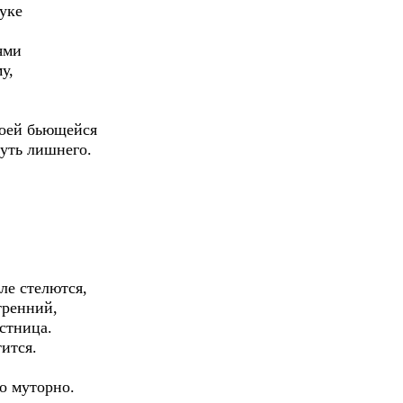
руке
ями
у,
воей бьющейся
нуть лишнего.
мле стелются,
тренний,
естница.
тится.
го муторно.