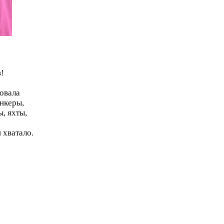
в!
ровала
анкеры,
, яхты,
 хватало.