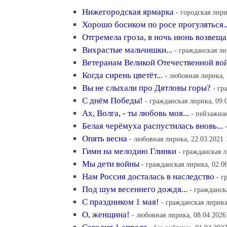
Нижегородская ярмарка
- городская лири
Хорошо босиком по росе прогуляться..
Отгремела гроза, в ночь июнь возвещая
Вихрастые мальчишки...
- гражданская ли
Ветеранам Великой Отечественной во
Когда сирень цветёт...
- любовная лирика, 
Вы не слыхали про Дятловы горы?
- гр
С днём Победы!
- гражданская лирика, 09.
Ах, Волга, - ты любовь моя...
- пейзажная
Белая черёмуха распустилась вновь...
Опять весна
- любовная лирика, 22.03.2021 
Гимн на мелодию Глинки
- гражданская л
Мы дети войны
- гражданская лирика, 02.0
Нам Россия досталась в наследство
- г
Под шум весеннего дождя...
- гражданск
С праздником 1 мая!
- гражданская лирика
О, женщина!
- любовная лирика, 08.04.2026