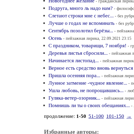
Новогоднее желание
- гражданская лирика
Подруга, много ль надо нам?
- философс
Слетают строки мне с небес...
- без рубр
Лучше о годах не вспоминать
- без руб
Сентябрь позолотил берёзы...
- пейзажна
Осень
- пейзажная лирика, 22.09.2021 23:15
С праздником, товарищи, 7 ноября!
- г
Деревья листья сбросили...
- пейзажная л
Начинается листопад...
- пейзажная лирика
Верное есть средство вновь вернуться в
Пришла осенняя пора...
- пейзажная лирик
Лунное затмение -чудное явление...
- п
Ушла любовь, не попрощавшись...
- лю
Гуляка-ветер-озорник...
- пейзажная лирик
Помнишь ли ты о своих обещаниях...
-
продолжение:
1-50
51-100
101-150
→
Избранные авторы: