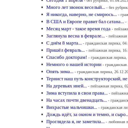
Сегодня 1 апреля
- без рубрики, 01.04.2023
Много лет звонок веселый...
- без рубрик
Я никогда, наверно, не смирюсь...
- гра
В США и Европе правит бал сатана...
-
Месяц март - такое время года
- пейзажн
Заглянула весна в феврале...
- пейзажная 
С днём 8 марта...
- гражданская лирика, 04.
Пришёл февраль...
- пейзажная лирика, 16.
Спасибо докторам!
- гражданская лирика, 
Немного о нашей истории
- гражданская 
Опять зима...
- гражданская лирика, 26.12.2
Тернист наш путь конструкторский, не 
На деревьях иней...
- пейзажная лирика, 02
Зима вступила в свои права...
- пейзажна
На часах почти двенадцать...
- гражданск
Вихрастые мальчишки...
- гражданская ли
Дождь идёт, за окном и темно, и сыро..
Проглядела я, не заметила...
- любовная л