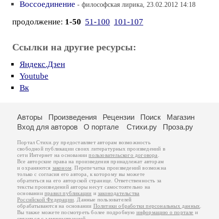
Воссоединение
- философская лирика, 23.02.2012 14:18
продолжение:
1-50
51-100
101-107
Ссылки на другие ресурсы:
Яндекс.Дзен
Youtube
Вк
Авторы
Произведения
Рецензии
Поиск
Магазин
Вход для авторов
О портале
Стихи.ру
Проза.ру
Портал Стихи.ру предоставляет авторам возможность
свободной публикации своих литературных произведений в
сети Интернет на основании
пользовательского договора
.
Все авторские права на произведения принадлежат авторам
и охраняются
законом
. Перепечатка произведений возможна
только с согласия его автора, к которому вы можете
обратиться на его авторской странице. Ответственность за
тексты произведений авторы несут самостоятельно на
основании
правил публикации
и
законодательства
Российской Федерации
. Данные пользователей
обрабатываются на основании
Политики обработки персональных данных
.
Вы также можете посмотреть более подробную
информацию о портале
и
связаться с администрацией
.