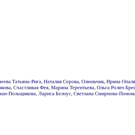
еева Татьяна-Рига
,
Наталия Серова
,
Олюньчик
,
Ирина Опал
вкова
,
Счастливая Фея
,
Марина Терентьева
,
Ольга Ролич Бре
ман-Польщикова
,
Лариса Белоус
,
Светлана Смирнова-Поном