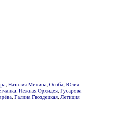
яра
,
Наталия Минина
,
Особа
,
Юлия
стчанка
,
Нежная Орхидея
,
Гусарова
арёва
,
Галина Гвоздецкая
,
Летиция