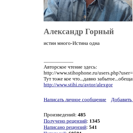
Александр Горный
истин много-Истина одна
.........................
Авторское чтение здесь:
http://www.stihophone.ru/users.php?user
Тут тоже кое что...давно забытое...обе
http://www.stihi.ru/avtor/alexgor
Написать личное сообщение
Добавить 
Произведений:
485
Получено рецензий
:
1345
Написано рецензий
:
541