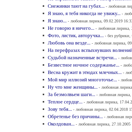
Снежинки тают на губах...
- любовная лир
Я знаю, я тебя никогда не увижу...
- люб
Я знаю...
- любовная лирика, 09.02.2019 16:3
Не говорю я ничего...
- любовная лирика, 
Фото, листик, авторучка...
- без рубрики,
Любовь она везде...
- любовная лирика, 09
На перефразах вспыхнувших волнений.
Судьбой назначенные встречи...
- любов
Безвестное ночное содержанье...
- любо
Весна кружит в этюдах млечных...
- лю
Мой мир иллюзий многоточье...
- любов
Ну что мне женщины...
- любовная лирика
За безмолвьем шаги...
- любовная лирика, 
Теплое сердце...
- любовная лирика, 17.04.
Зову тебя...
- любовная лирика, 02.04.2018 1
Обретенье без причины...
- любовная лир
Околдован...
- любовная лирика, 27.10.2005 