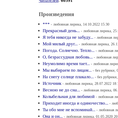
Читателей
:
60591
Произведения
***
- любовная лирика, 14.10.2022 15:30
Прекрасный день...
- любовная лирика, 25.
Я тебя никогда не забуду...
- любовная лир
Мой милый друг...
- любовная лирика, 26.1
Погода. Солнечно. Тепло...
- любовная ли
О, безрассудная любовь...
- любовная лир
Неумолимо время тает...
- любовная лирик
Мы выбираем по лицам...
- без рубрики, 
На снегу солнце плакало...
- без рубрики,
Источник
- любовная лирика, 28.07.2022 18:
Весною не до сна...
- любовная лирика, 06.
Колыбельная для любимой
- любовная ли
Приходит иногда и одиночество...
- люб
Ты обо мне не вспоминай...
- любовная л
Она и он...
- любовная лирика, 01.05.2020 20