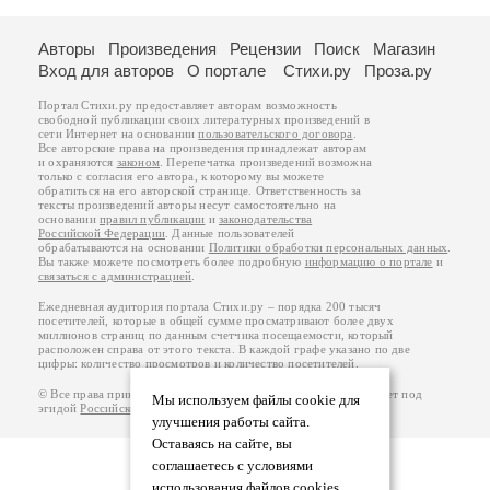
Авторы
Произведения
Рецензии
Поиск
Магазин
Вход для авторов
О портале
Стихи.ру
Проза.ру
Портал Стихи.ру предоставляет авторам возможность
свободной публикации своих литературных произведений в
сети Интернет на основании
пользовательского договора
.
Все авторские права на произведения принадлежат авторам
и охраняются
законом
. Перепечатка произведений возможна
только с согласия его автора, к которому вы можете
обратиться на его авторской странице. Ответственность за
тексты произведений авторы несут самостоятельно на
основании
правил публикации
и
законодательства
Российской Федерации
. Данные пользователей
обрабатываются на основании
Политики обработки персональных данных
.
Вы также можете посмотреть более подробную
информацию о портале
и
связаться с администрацией
.
Ежедневная аудитория портала Стихи.ру – порядка 200 тысяч
посетителей, которые в общей сумме просматривают более двух
миллионов страниц по данным счетчика посещаемости, который
расположен справа от этого текста. В каждой графе указано по две
цифры: количество просмотров и количество посетителей.
© Все права принадлежат авторам, 2000-2026. Портал работает под
Мы используем файлы cookie для
эгидой
Российского союза писателей
.
18+
улучшения работы сайта.
Оставаясь на сайте, вы
соглашаетесь с условиями
использования файлов cookies.