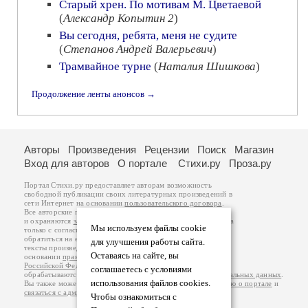
Старый хрен. По мотивам М. Цветаевой
(
Александр Копытин 2
)
Вы сегодня, ребята, меня не судите
(
Степанов Андрей Валерьевич
)
Трамвайное турне
(
Наталия Шишкова
)
Продолжение ленты анонсов →
Авторы
Произведения
Рецензии
Поиск
Магазин
Вход для авторов
О портале
Стихи.ру
Проза.ру
Портал Стихи.ру предоставляет авторам возможность
свободной публикации своих литературных произведений в
сети Интернет на основании
пользовательского договора
.
Все авторские права на произведения принадлежат авторам
и охраняются
законом
. Перепечатка произведений возможна
Мы используем файлы cookie
только с согласия его автора, к которому вы можете
обратиться на его авторской странице. Ответственность за
для улучшения работы сайта.
тексты произведений авторы несут самостоятельно на
Оставаясь на сайте, вы
основании
правил публикации
и
законодательства
Российской Федерации
. Данные пользователей
соглашаетесь с условиями
обрабатываются на основании
Политики обработки персональных данных
.
использования файлов cookies.
Вы также можете посмотреть более подробную
информацию о портале
и
связаться с администрацией
.
Чтобы ознакомиться с