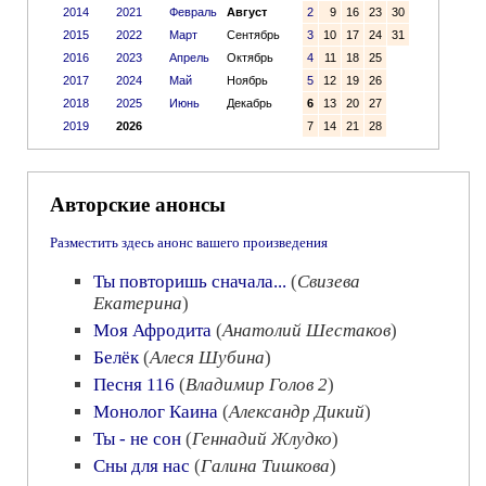
2014
2021
Февраль
Август
2
9
16
23
30
2015
2022
Март
Сентябрь
3
10
17
24
31
2016
2023
Апрель
Октябрь
4
11
18
25
2017
2024
Май
Ноябрь
5
12
19
26
2018
2025
Июнь
Декабрь
6
13
20
27
2019
2026
7
14
21
28
Авторские анонсы
Разместить здесь анонс вашего произведения
Ты повторишь сначала...
(
Свизева
Екатерина
)
Моя Афродита
(
Анатолий Шестаков
)
Белёк
(
Алеся Шубина
)
Песня 116
(
Владимир Голов 2
)
Монолог Каина
(
Александр Дикий
)
Ты - не сон
(
Геннадий Жлудко
)
Сны для нас
(
Галина Тишкова
)