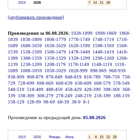
2019
2026
7
14
21
28
[опубликовать произведение]
Произведения за 06.08.2026:
1928-1899
1898-1869
1868-
1839
1838-1809
1808-1779
1778-1749
1748-1719
1718-
1689
1688-1659
1658-1629
1628-1599
1598-1569
1568-
1539
1538-1509
1508-1479
1478-1449
1448-1419
1418-
1389
1388-1359
1358-1329
1328-1299
1298-1269
1268-
1239
1238-1209
1208-1179
1178-1149
1148-1119
1118-
1089
1088-1059
1058-1029
1028-999
998-969
968-939
938-909
908-879
878-849
848-819
818-789
788-759
758-
729
728-699
698-669
668-639
638-609
608-579
578-549
548-519
518-489
488-459
458-429
428-399
398-369
368-
339
338-309
308-279
278-249
248-219
218-189
188-159
158-129
128-99
98-69
68-39
38-9
8-1
Произведения за предыдущий день:
05.08.2026
2013
2020
Январь
Июль
1
8
15
22
29