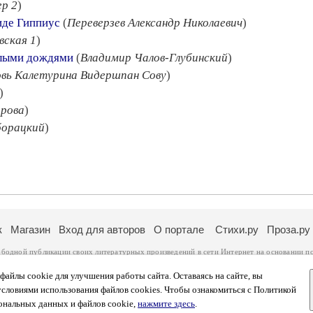
ер 2
)
аиде Гиппиус
(
Переверзев Александр Николаевич
)
вская 1
)
глыми дождями
(
Владимир Чалов-Глубинский
)
вь Калетурина Видершпан Сову
)
)
рова
)
борацкий
)
к
Магазин
Вход для авторов
О портале
Стихи.ру
Проза.ру
ободной публикации своих литературных произведений в сети Интернет на основании
п
ся
законом
. Перепечатка произведений возможна только с согласия его автора, к котором
ры несут самостоятельно на основании
правил публикации
и
законодательства Российско
айлы cookie для улучшения работы сайта. Оставаясь на сайте, вы
ональных данных
. Вы также можете посмотреть более подробную
информацию о портал
условиями использования файлов cookies. Чтобы ознакомиться с Политикой
тысяч посетителей, которые в общей сумме просматривают более двух миллионов страни
ональных данных и файлов cookie,
нажмите здесь
.
афе указано по две цифры: количество просмотров и количество посетителей.