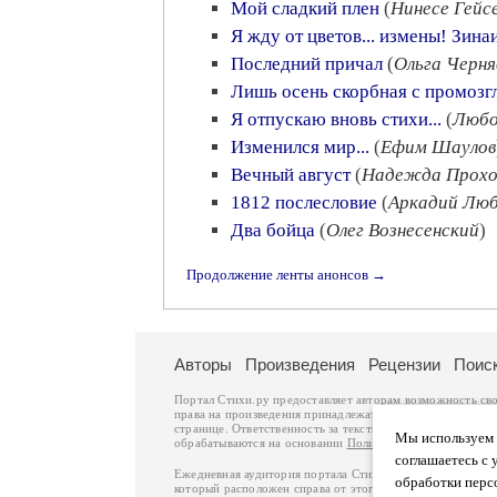
Мой сладкий плен
(
Нинесе Гейс
Я жду от цветов... измены! Зин
Последний причал
(
Ольга Черня
Лишь осень скорбная с промоз
Я отпускаю вновь стихи...
(
Любо
Изменился мир...
(
Ефим Шаулов
Вечный август
(
Надежда Прохо
1812 послесловие
(
Аркадий Лю
Два бойца
(
Олег Вознесенский
)
Продолжение ленты анонсов →
Авторы
Произведения
Рецензии
Поис
Портал Стихи.ру предоставляет авторам возможность св
права на произведения принадлежат авторам и охраняют
странице. Ответственность за тексты произведений авто
Мы используем ф
обрабатываются на основании
Политики обработки перс
соглашаетесь с 
Ежедневная аудитория портала Стихи.ру – порядка 200 
обработки перс
который расположен справа от этого текста. В каждой гр