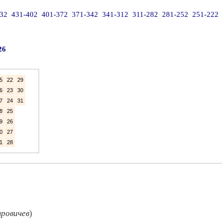
32
431-402
401-372
371-342
341-312
311-282
281-252
251-222
26
5
22
29
6
23
30
7
24
31
8
25
9
26
0
27
1
28
ровичев
)