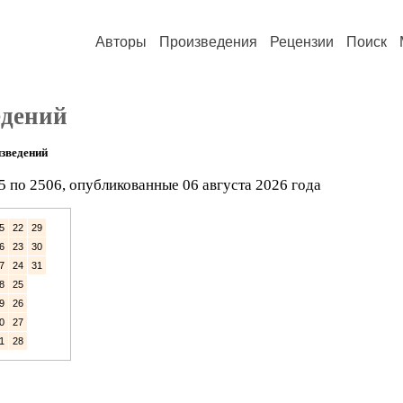
Авторы
Произведения
Рецензии
Поиск
едений
зведений
5 по 2506, опубликованные 06 августа 2026 года
5
22
29
6
23
30
7
24
31
8
25
9
26
0
27
1
28