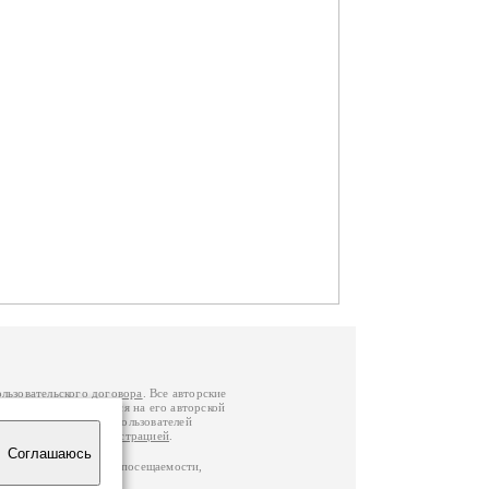
ользовательского договора
. Все авторские
у вы можете обратиться на его авторской
й Федерации
. Данные пользователей
е
и
связаться с администрацией
.
Соглашаюсь
ц по данным счетчика посещаемости,