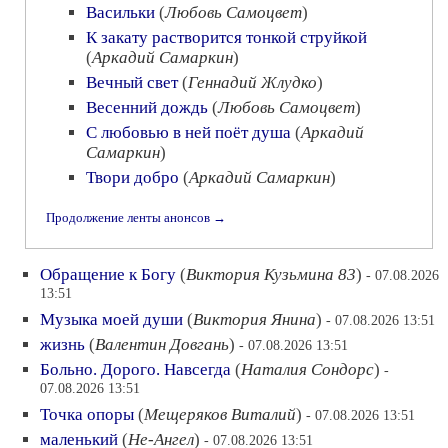
Васильки
(
Любовь Самоцвет
)
К закату растворится тонкой струйкой
(
Аркадий Самаркин
)
Вечный свет
(
Геннадий Жлудко
)
Весенний дождь
(
Любовь Самоцвет
)
С любовью в ней поёт душа
(
Аркадий
Самаркин
)
Твори добро
(
Аркадий Самаркин
)
Продолжение ленты анонсов →
Обращение к Богу
(
Виктория Кузьмина 83
)
- 07.08.2026
13:51
Музыка моей души
(
Виктория Янина
)
- 07.08.2026 13:51
жизнь
(
Валентин Довгань
)
- 07.08.2026 13:51
Больно. Дорого. Навсегда
(
Наталия Сондорс
)
-
07.08.2026 13:51
Точка опоры
(
Мещеряков Виталий
)
- 07.08.2026 13:51
маленький
(
Не-Ангел
)
- 07.08.2026 13:51