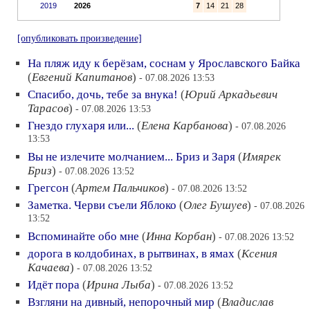
2019
2026
7
14
21
28
[опубликовать произведение]
На пляж иду к берёзам, соснам у Ярославского Байка
(
Евгений Капитанов
)
- 07.08.2026 13:53
Спасибо, дочь, тебе за внука!
(
Юрий Аркадьевич
Тарасов
)
- 07.08.2026 13:53
Гнездо глухаря или...
(
Елена Карбанова
)
- 07.08.2026
13:53
Вы не излечите молчанием... Бриз и Заря
(
Имярек
Бриз
)
- 07.08.2026 13:52
Грегсон
(
Артем Пальчиков
)
- 07.08.2026 13:52
Заметка. Черви съели Яблоко
(
Олег Бушуев
)
- 07.08.2026
13:52
Вспоминайте обо мне
(
Инна Корбан
)
- 07.08.2026 13:52
дорога в колдобинах, в рытвинах, в ямах
(
Ксения
Качаева
)
- 07.08.2026 13:52
Идёт пора
(
Ирина Лыба
)
- 07.08.2026 13:52
Взгляни на дивный, непорочный мир
(
Владислав