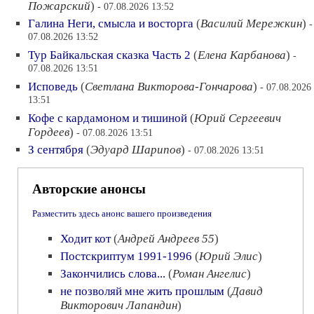
Пожарский
)
- 07.08.2026 13:52
Галина Неги, смысла и восторга
(
Василий Мережкин
)
-
07.08.2026 13:52
Тур Байкальская сказка Часть 2
(
Елена Карбанова
)
-
07.08.2026 13:51
Исповедь
(
Светлана Викторова-Гончарова
)
- 07.08.2026
13:51
Кофе с кардамоном и тишиной
(
Юрий Сергеевич
Гордеев
)
- 07.08.2026 13:51
З сентября
(
Эдуард Шарипов
)
- 07.08.2026 13:51
Авторские анонсы
Разместить здесь анонс вашего произведения
Ходит кот
(
Андрей Андреев 55
)
Постскриптум 1991-1996
(
Юрий Элис
)
Закончились слова...
(
Роман Ангелис
)
не позволяй мне жить прошлым
(
Давид
Викторович Лапандин
)