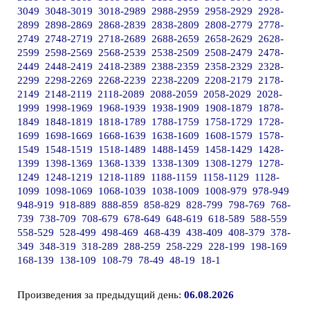
3049
3048-3019
3018-2989
2988-2959
2958-2929
2928-
2899
2898-2869
2868-2839
2838-2809
2808-2779
2778-
2749
2748-2719
2718-2689
2688-2659
2658-2629
2628-
2599
2598-2569
2568-2539
2538-2509
2508-2479
2478-
2449
2448-2419
2418-2389
2388-2359
2358-2329
2328-
2299
2298-2269
2268-2239
2238-2209
2208-2179
2178-
2149
2148-2119
2118-2089
2088-2059
2058-2029
2028-
1999
1998-1969
1968-1939
1938-1909
1908-1879
1878-
1849
1848-1819
1818-1789
1788-1759
1758-1729
1728-
1699
1698-1669
1668-1639
1638-1609
1608-1579
1578-
1549
1548-1519
1518-1489
1488-1459
1458-1429
1428-
1399
1398-1369
1368-1339
1338-1309
1308-1279
1278-
1249
1248-1219
1218-1189
1188-1159
1158-1129
1128-
1099
1098-1069
1068-1039
1038-1009
1008-979
978-949
948-919
918-889
888-859
858-829
828-799
798-769
768-
739
738-709
708-679
678-649
648-619
618-589
588-559
558-529
528-499
498-469
468-439
438-409
408-379
378-
349
348-319
318-289
288-259
258-229
228-199
198-169
168-139
138-109
108-79
78-49
48-19
18-1
Произведения за предыдущий день:
06.08.2026