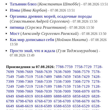
Татьянин блюз
(
Константин Штоббе
)
- 07.08.2026 13:51
Измы
(
Инна Корбан
)
- 07.08.2026 13:51
Органика древних морей, осадочные породы
(
Севастьянов Андрей Сергеевич
)
- 07.08.2026 13:50
пятница
(
Сережа Решетников
)
- 07.08.2026 13:50
Мост
(
Александр Сергеевич Раевский
)
- 07.08.2026 13:50
Как мир дописывал себя
(
Нойман Никита
)
- 07.08.2026
13:50
Просто знай, что я ждала
(
Гуля Таджимурадова
)
-
07.08.2026 13:49
Произведения за 07.08.2026:
7788-7759
7758-7729
7728-
7699
7698-7669
7668-7639
7638-7609
7608-7579
7578-
7549
7548-7519
7518-7489
7488-7459
7458-7429
7428-
7399
7398-7369
7368-7339
7338-7309
7308-7279
7278-
7249
7248-7219
7218-7189
7188-7159
7158-7129
7128-
7099
7098-7069
7068-7039
7038-7009
7008-6979
6978-
6949
6948-6919
6918-6889
6888-6859
6858-6829
6828-
6799
6798-6769
6768-6739
6738-6709
6708-6679
6678-
6649
6648-6619
6618-6589
6588-6559
6558-6529
6528-