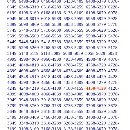
6499
6498-6469
6468-6439
6438-6409
6408-6379
6378-
6349
6348-6319
6318-6289
6288-6259
6258-6229
6228-
6199
6198-6169
6168-6139
6138-6109
6108-6079
6078-
6049
6048-6019
6018-5989
5988-5959
5958-5929
5928-
5899
5898-5869
5868-5839
5838-5809
5808-5779
5778-
5749
5748-5719
5718-5689
5688-5659
5658-5629
5628-
5599
5598-5569
5568-5539
5538-5509
5508-5479
5478-
5449
5448-5419
5418-5389
5388-5359
5358-5329
5328-
5299
5298-5269
5268-5239
5238-5209
5208-5179
5178-
5149
5148-5119
5118-5089
5088-5059
5058-5029
5028-
4999
4998-4969
4968-4939
4938-4909
4908-4879
4878-
4849
4848-4819
4818-4789
4788-4759
4758-4729
4728-
4699
4698-4669
4668-4639
4638-4609
4608-4579
4578-
4549
4548-4519
4518-4489
4488-4459
4458-4429
4428-
4399
4398-4369
4368-4339
4338-4309
4308-4279
4278-
4249
4248-4219
4218-4189
4188-4159
4158-4129
4128-
4099
4098-4069
4068-4039
4038-4009
4008-3979
3978-
3949
3948-3919
3918-3889
3888-3859
3858-3829
3828-
3799
3798-3769
3768-3739
3738-3709
3708-3679
3678-
3649
3648-3619
3618-3589
3588-3559
3558-3529
3528-
3499
3498-3469
3468-3439
3438-3409
3408-3379
3378-
3349
3348-3319
3318-3289
3288-3259
3258-3229
3228-
3199
3198-3169
3168-3139
3138-3109
3108-3079
3078-