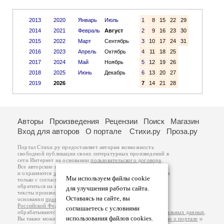
2013
2020
Январь
Июль
1
8
15
22
29
2014
2021
Февраль
Август
2
9
16
23
30
2015
2022
Март
Сентябрь
3
10
17
24
31
2016
2023
Апрель
Октябрь
4
11
18
25
2017
2024
Май
Ноябрь
5
12
19
26
2018
2025
Июнь
Декабрь
6
13
20
27
2019
2026
7
14
21
28
Авторы
Произведения
Рецензии
Поиск
Магазин
Вход для авторов
О портале
Стихи.ру
Проза.ру
Портал Стихи.ру предоставляет авторам возможность
свободной публикации своих литературных произведений в
сети Интернет на основании
пользовательского договора
.
Все авторские права на произведения принадлежат авторам
и охраняются
законом
. Перепечатка произведений возможна
Мы используем файлы cookie
только с согласия его автора, к которому вы можете
обратиться на его авторской странице. Ответственность за
для улучшения работы сайта.
тексты произведений авторы несут самостоятельно на
Оставаясь на сайте, вы
основании
правил публикации
и
законодательства
Российской Федерации
. Данные пользователей
соглашаетесь с условиями
обрабатываются на основании
Политики обработки персональных данных
.
использования файлов cookies.
Вы также можете посмотреть более подробную
информацию о портале
и