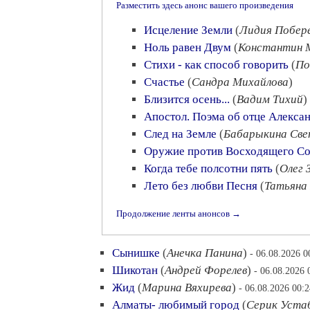
Разместить здесь анонс вашего произведения
Исцеление Земли
(
Лидия Побер
Ноль равен Двум
(
Константин 
Стихи - как способ говорить
(
По
Счастье
(
Сандра Михайлова
)
Близится осень...
(
Вадим Тихий
)
Апостол. Поэма об отце Алекса
След на Земле
(
Бабарыкина Све
Оружие против Восходящего С
Когда тебе полсотни пять
(
Олег 
Лето без любви Песня
(
Татьяна 
Продолжение ленты анонсов →
Сынишке
(
Анечка Панина
)
- 06.08.2026 0
Шикотан
(
Андрей Форелев
)
- 06.08.2026 
Жид
(
Марина Вяхирева
)
- 06.08.2026 00:2
Алматы- любимый город
(
Серик Уста