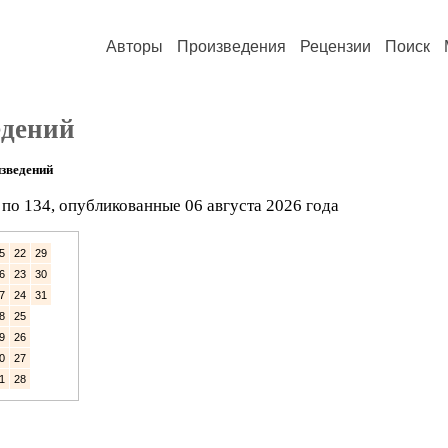
Авторы
Произведения
Рецензии
Поиск
едений
зведений
по 134, опубликованные 06 августа 2026 года
5
22
29
6
23
30
7
24
31
8
25
9
26
0
27
1
28