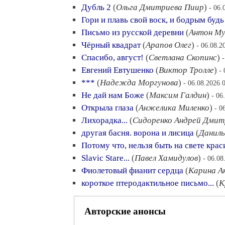
Дубль 2
(
Ольга Дмитриева Пиир
)
- 06.
Гори и плавь свой воск, и бодрым будь 
Письмо из русской деревни
(
Антон Му
Чёрный квадрат
(
Арапов Олег
)
- 06.08.2
Спасибо, август!
(
Светлана Скопинс
)
Евгений Евтушенко
(
Виктор Тролле
)
-
***
(
Надежда Моргунова
)
- 06.08.2026 
Не дай нам Боже
(
Максим Галдин
)
- 06
Открыла глаза
(
Анжелика Миленко
)
- 0
Лихорадка...
(
Сидоренко Андрей Дмит
другая басня. ворона и лисица
(
Даниль
Потому что, нельзя быть на свете крас
Slavic Stare...
(
Павел Хамидулов
)
- 06.08
Фиолетовый фианит сердца
(
Карина А
короткое птеродактильное письмо...
(
К
Авторские анонсы