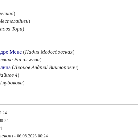
евская
)
Местелайнен
)
пова Тори
)
ндре Мене
(
Надия Медведовская
)
тлана Васильевна
)
олнца
(
Леонов Андрей Викторович
)
Зайцев 4
)
Глубокова
)
0:24
00:24
4
беков
)
- 06.08.2026 00:24