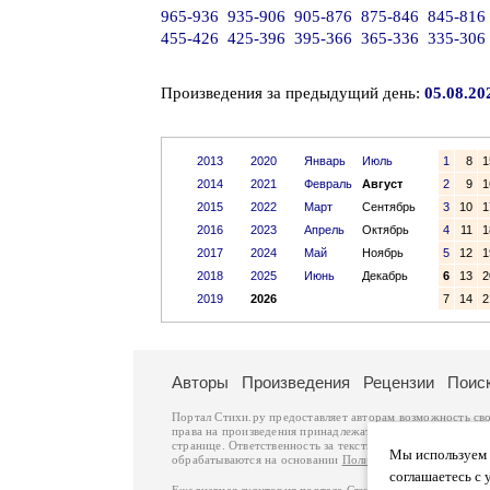
965-936
935-906
905-876
875-846
845-816
455-426
425-396
395-366
365-336
335-306
Произведения за предыдущий день:
05.08.20
2013
2020
Январь
Июль
1
8
1
2014
2021
Февраль
Август
2
9
1
2015
2022
Март
Сентябрь
3
10
1
2016
2023
Апрель
Октябрь
4
11
1
2017
2024
Май
Ноябрь
5
12
1
2018
2025
Июнь
Декабрь
6
13
2
2019
2026
7
14
2
Авторы
Произведения
Рецензии
Поис
Портал Стихи.ру предоставляет авторам возможность св
права на произведения принадлежат авторам и охраняют
странице. Ответственность за тексты произведений авто
Мы используем ф
обрабатываются на основании
Политики обработки перс
соглашаетесь с 