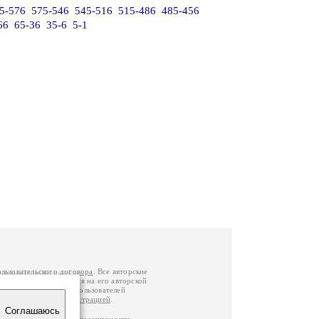
5-576
575-546
545-516
515-486
485-456
66
65-36
35-6
5-1
ользовательского договора
. Все авторские
у вы можете обратиться на его авторской
й Федерации
. Данные пользователей
е
и
связаться с администрацией
.
Соглашаюсь