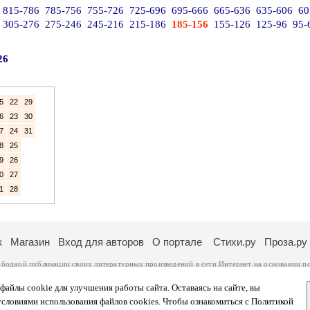
815-786
785-756
755-726
725-696
695-666
665-636
635-606
60
305-276
275-246
245-216
215-186
185-156
155-126
125-96
95-
26
5
22
29
6
23
30
7
24
31
8
25
9
26
0
27
1
28
к
Магазин
Вход для авторов
О портале
Стихи.ру
Проза.ру
ободной публикации своих литературных произведений в сети Интернет на основании
п
ся
законом
. Перепечатка произведений возможна только с согласия его автора, к котором
ры несут самостоятельно на основании
правил публикации
и
законодательства Российско
айлы cookie для улучшения работы сайта. Оставаясь на сайте, вы
ональных данных
. Вы также можете посмотреть более подробную
информацию о портал
условиями использования файлов cookies. Чтобы ознакомиться с Политикой