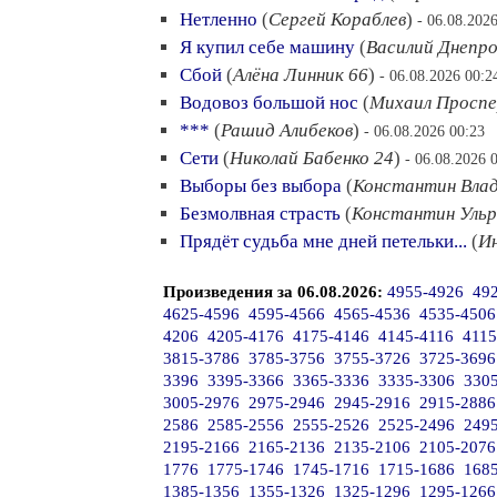
Нетленно
(
Сергей Кораблев
)
- 06.08.202
Я купил себе машину
(
Василий Днепро
Сбой
(
Алёна Линник 66
)
- 06.08.2026 00:2
Водовоз большой нос
(
Михаил Просп
***
(
Рашид Алибеков
)
- 06.08.2026 00:23
Сети
(
Николай Бабенко 24
)
- 06.08.2026 
Выборы без выбора
(
Константин Влад
Безмолвная страсть
(
Константин Ульр
Прядёт судьба мне дней петельки...
(
И
Произведения за 06.08.2026:
4955-4926
49
4625-4596
4595-4566
4565-4536
4535-4506
4206
4205-4176
4175-4146
4145-4116
4115
3815-3786
3785-3756
3755-3726
3725-3696
3396
3395-3366
3365-3336
3335-3306
330
3005-2976
2975-2946
2945-2916
2915-2886
2586
2585-2556
2555-2526
2525-2496
249
2195-2166
2165-2136
2135-2106
2105-2076
1776
1775-1746
1745-1716
1715-1686
168
1385-1356
1355-1326
1325-1296
1295-1266