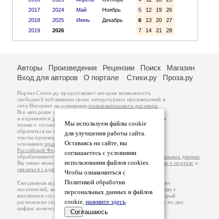
2017
2024
Май
Ноябрь
5
12
19
26
2018
2025
Июнь
Декабрь
6
13
20
27
2019
2026
7
14
21
28
Авторы
Произведения
Рецензии
Поиск
Магазин
Вход для авторов
О портале
Стихи.ру
Проза.ру
Портал Стихи.ру предоставляет авторам возможность
свободной публикации своих литературных произведений в
сети Интернет на основании
пользовательского договора
.
Все авторские права на произведения принадлежат авторам
и охраняются
законом
. Перепечатка произведений возможна
Мы используем файлы cookie
только с согласия его автора, к которому вы можете
обратиться на его авторской странице. Ответственность за
для улучшения работы сайта.
тексты произведений авторы несут самостоятельно на
Оставаясь на сайте, вы
основании
правил публикации
и
законодательства
Российской Федерации
. Данные пользователей
соглашаетесь с условиями
обрабатываются на основании
Политики обработки персональных данных
.
использования файлов cookies.
Вы также можете посмотреть более подробную
информацию о портале
и
связаться с администрацией
.
Чтобы ознакомиться с
Политикой обработки
Ежедневная аудитория портала Стихи.ру – порядка 200 тысяч
посетителей, которые в общей сумме просматривают более двух
персональных данных и файлов
миллионов страниц по данным счетчика посещаемости, который
cookie,
нажмите здесь
.
расположен справа от этого текста. В каждой графе указано по две
цифры: количество просмотров и количество посетителей.
Соглашаюсь