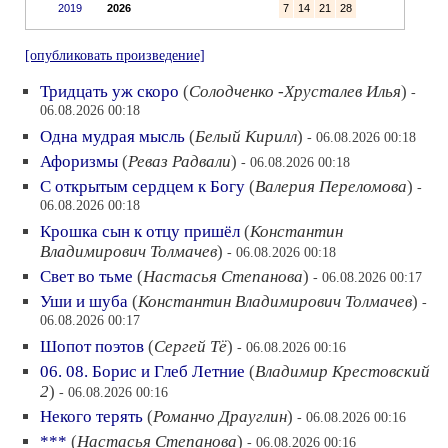
2019
2026
7
14
21
28
[опубликовать произведение]
Тридцать уж скоро
(
Солодченко -Хрусталев Илья
)
-
06.08.2026 00:18
Одна мудрая мысль
(
Белый Кирилл
)
- 06.08.2026 00:18
Афоризмы
(
Реваз Радвали
)
- 06.08.2026 00:18
С открытым сердцем к Богу
(
Валерия Переломова
)
-
06.08.2026 00:18
Крошка сын к отцу пришёл
(
Константин
Владимирович Толмачев
)
- 06.08.2026 00:18
Свет во тьме
(
Настасья Степанова
)
- 06.08.2026 00:17
Уши и шуба
(
Константин Владимирович Толмачев
)
-
06.08.2026 00:17
Шопот поэтов
(
Сергей Тё
)
- 06.08.2026 00:16
06. 08. Борис и Глеб Летние
(
Владимир Крестовский
2
)
- 06.08.2026 00:16
Некого терять
(
Романчо Драуглин
)
- 06.08.2026 00:16
***
(
Настасья Степанова
)
- 06.08.2026 00:16