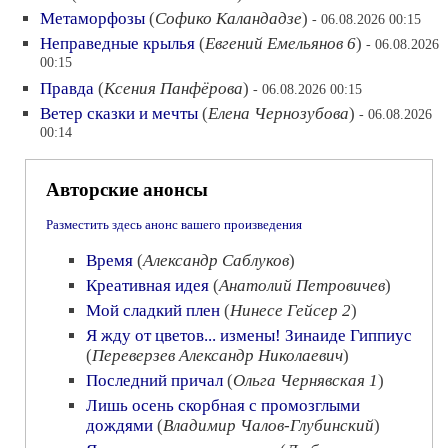
Метаморфозы
(
Софико Каландадзе
)
- 06.08.2026 00:15
Неправедные крылья
(
Евгений Емельянов 6
)
- 06.08.2026
00:15
Правда
(
Ксения Панфёрова
)
- 06.08.2026 00:15
Ветер сказки и мечты
(
Елена Чернозубова
)
- 06.08.2026
00:14
Авторские анонсы
Разместить здесь анонс вашего произведения
Время
(
Александр Саблуков
)
Креативная идея
(
Анатолий Петровичев
)
Мой сладкий плен
(
Нинесе Гейсер 2
)
Я жду от цветов... измены! Зинаиде Гиппиус
(
Переверзев Александр Николаевич
)
Последний причал
(
Ольга Чернявская 1
)
Лишь осень скорбная с промозглыми
дождями
(
Владимир Чалов-Глубинский
)