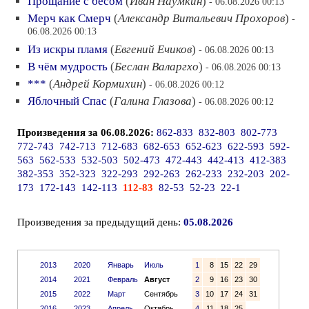
Прощание с бесом
(
Иван Наумкин
)
- 06.08.2026 00:13
Мерч как Смерч
(
Александр Витальевич Прохоров
)
-
06.08.2026 00:13
Из искры пламя
(
Евгений Ечиков
)
- 06.08.2026 00:13
В чём мудрость
(
Беслан Валаргхо
)
- 06.08.2026 00:13
***
(
Андрей Кормихин
)
- 06.08.2026 00:12
Яблочный Спас
(
Галина Глазова
)
- 06.08.2026 00:12
Произведения за 06.08.2026:
862-833
832-803
802-773
772-743
742-713
712-683
682-653
652-623
622-593
592-
563
562-533
532-503
502-473
472-443
442-413
412-383
382-353
352-323
322-293
292-263
262-233
232-203
202-
173
172-143
142-113
112-83
82-53
52-23
22-1
Произведения за предыдущий день:
05.08.2026
2013
2020
Январь
Июль
1
8
15
22
29
2014
2021
Февраль
Август
2
9
16
23
30
2015
2022
Март
Сентябрь
3
10
17
24
31
2016
2023
Апрель
Октябрь
4
11
18
25