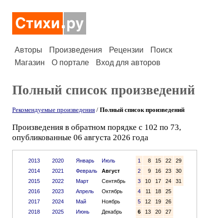
Авторы
Произведения
Рецензии
Поиск
Магазин
О портале
Вход для авторов
Полный список произведений
Рекомендуемые произведения
/
Полный список произведений
Произведения в обратном порядке с 102 по 73,
опубликованные 06 августа 2026 года
2013
2020
Январь
Июль
1
8
15
22
29
2014
2021
Февраль
Август
2
9
16
23
30
2015
2022
Март
Сентябрь
3
10
17
24
31
2016
2023
Апрель
Октябрь
4
11
18
25
2017
2024
Май
Ноябрь
5
12
19
26
2018
2025
Июнь
Декабрь
6
13
20
27