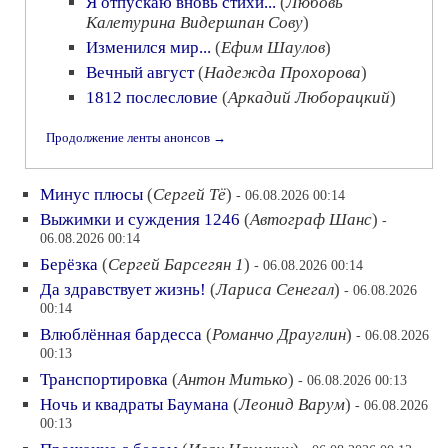
Я отпускаю вновь стихи...
(
Любовь
Калетурина Видершпан Сову
)
Изменился мир...
(
Ефим Шаулов
)
Вечный август
(
Надежда Прохорова
)
1812 послесловие
(
Аркадий Люборацкий
)
Продолжение ленты анонсов →
Минус плюсы
(
Сергей Тё
)
- 06.08.2026 00:14
Выжимки и суждения 1246
(
Автограф Шанс
)
-
06.08.2026 00:14
Берёзка
(
Сергей Барсегян 1
)
- 06.08.2026 00:14
Да здравствует жизнь!
(
Лариса Сенегал
)
- 06.08.2026
00:14
Влюблённая бардесса
(
Романчо Драуглин
)
- 06.08.2026
00:13
Транспортировка
(
Антон Митько
)
- 06.08.2026 00:13
Ночь и квадраты Баумана
(
Леонид Варум
)
- 06.08.2026
00:13