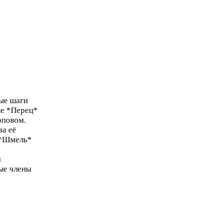
вые шаги
ле *Перец*
оповом.
за её
 *Шмель*
я
ые члены