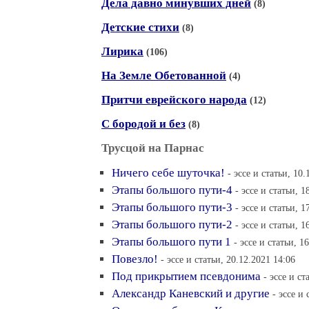
Дела давно минувших дней
(8)
Детские стихи
(8)
Лирика
(106)
На Земле Обетованной
(4)
Притчи еврейского народа
(12)
С бородой и без
(8)
Трусцой на Парнас
Ничего себе шуточка!
- эссе и статьи, 10
Этапы большого пути-4
- эссе и статьи, 1
Этапы большого пути-3
- эссе и статьи, 1
Этапы большого пути-2
- эссе и статьи, 1
Этапы большого пути 1
- эссе и статьи, 1
Повезло!
- эссе и статьи, 20.12.2021 14:06
Под прикрытием псевдонима
- эссе и ст
Александр Каневский и другие
- эссе и