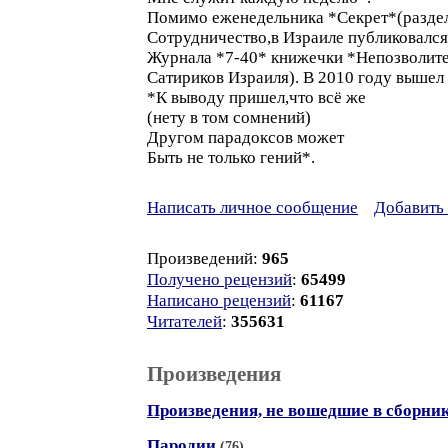
Помимо еженедельника *Секрет*(раздел
Сотрудничество,в Израиле публиковался
Журнала *7-40* книжечки *Непозволите
Сатириков Израиля). В 2010 году вышел
*К выводу пришел,что всё же
(нету в том сомнений)
Другом парадоксов может
Быть не только гений*.
Написать личное сообщение
Добавить 
Произведений:
965
Получено рецензий
:
65499
Написано рецензий
:
61167
Читателей
:
355631
Произведения
Произведения, не вошедшие в сборни
Пародии
(76)