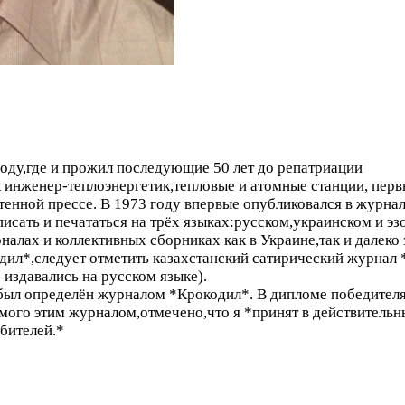
году,где и прожил последующие 50 лет до репатриации
 инженер-теплоэнергетик,тепловые и атомные станции, пер
тенной прессе. В 1973 году впервые опубликовался в журна
исать и печататься на трёх языках:русском,украинском и эз
алах и коллективных сборниках как в Украине,так и далеко 
ил*,следует отметить казахстанский сатирический журнал
издавались на русском языке).
 был определён журналом *Крокодил*. В дипломе победител
ого этим журналом,отмечено,что я *принят в действительн
бителей.*