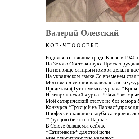
Валерий Олевский
К О Е - Ч Т О О С Е Б Е
Родился в стольном граде Киеве в 1940 
На Землю Обетованную. Проектируя,как
На поприще сатиры и юмора делал в нас
На украинском языке.Со временем стал п
Мои юморески появлялись в газетах,журн
Пределами(Тут помимо журнала *Крокод
И татарстанский журнал *Чаян*,которые 
Мой сатирический статус не без юмора
Конкурса *Трусцой на Парнас*,проводим
Профессионального клуба сатириков-лю
*Трусцою бегал на Парнас
В Союзе бывшем,а сейчас
*Сатириконь* для этой цели
Мне служит каждую неделю*.