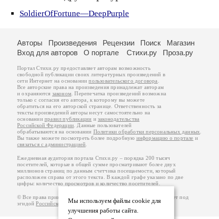
SoldierOfFortune—DeepPurple
Авторы
Произведения
Рецензии
Поиск
Магазин
Вход для авторов
О портале
Стихи.ру
Проза.ру
Портал Стихи.ру предоставляет авторам возможность
свободной публикации своих литературных произведений в
сети Интернет на основании
пользовательского договора
.
Все авторские права на произведения принадлежат авторам
и охраняются
законом
. Перепечатка произведений возможна
только с согласия его автора, к которому вы можете
обратиться на его авторской странице. Ответственность за
тексты произведений авторы несут самостоятельно на
основании
правил публикации
и
законодательства
Российской Федерации
. Данные пользователей
обрабатываются на основании
Политики обработки персональных данных
.
Вы также можете посмотреть более подробную
информацию о портале
и
связаться с администрацией
.
Ежедневная аудитория портала Стихи.ру – порядка 200 тысяч
посетителей, которые в общей сумме просматривают более двух
миллионов страниц по данным счетчика посещаемости, который
расположен справа от этого текста. В каждой графе указано по две
цифры: количество просмотров и количество посетителей.
© Все права принадлежат авторам, 2000-2026. Портал работает под
Мы используем файлы cookie для
эгидой
Российского союза писателей
.
18+
улучшения работы сайта.