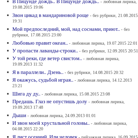
В Пицунде дождь.. В Пицунде дождь..
- любовная лирика,
19.08.2015 19:06
Звон цикад в мандариновой роще
- без рубрики, 21.08.2015
19:31
Мой предпоследний, мой, над соснами, приют..
- без
рубрики, 17.08.2015 23:00
Любовью правит океан..
- любовная лирика, 19.07.2015 22:01
У пропасти лаванды-строки..
- без рубрики, 12.09.2015 20:51
У той реки, где ветер свистом..
- любовная лирика,
19.09.2013 11:32
Я в параллели.. Дзень..
- без рубрики, 14.08.2015 20:32
Я окажусь, судьбой играя..
- любовная лирика, 14.12.2013
23:21
Шига ду ду..
- любовная лирика, 15.08.2015 23:08
Предашь. Глаз не опустишь долу
- любовная лирика,
19.09.2013 17:48
Дыши
- любовная лирика, 24.09.2013 01:01
И звон моей хрустальной головы..
- любовная лирика,
04.08.2015 22:20
Я лист осенний. Или человек
- пейзажная лирика, 16.09.2015