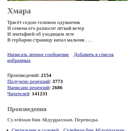
Хмара
Трясёт седою головою одуванчик
И семена его разносит лёгкий ветер
И эпитафией об уходящем лете
В гербарии страницу начал мальчик . . .
Написать личное сообщение
Добавить в список
избранных
Произведений:
2154
Получено рецензий
:
3773
Написано рецензий
:
2686
Читателей
:
141231
Произведения
Сулейман бин Абдуррахман. Переводы.
Светильник и соловей... Сулейман бин Абдуррахман
-