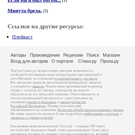
Если бы я был богом...
(1)
Минута бреда.
(5)
Ссылки на другие ресурсы:
Плейкаст
Авторы
Произведения
Рецензии
Поиск
Магазин
Вход для авторов
О портале
Стихи.ру
Проза.ру
Портал Стихи.ру предоставляет авторам возможность
свободной публикации своих литературных произведений в
сети Интернет на основании
пользовательского договора
.
Все авторские права на произведения принадлежат авторам
и охраняются
законом
. Перепечатка произведений возможна
только с согласия его автора, к которому вы можете
обратиться на его авторской странице. Ответственность за
тексты произведений авторы несут самостоятельно на
основании
правил публикации
и
законодательства
Российской Федерации
. Данные пользователей
обрабатываются на основании
Политики обработки персональных данных
.
Вы также можете посмотреть более подробную
информацию о портале
и
связаться с администрацией
.
Ежедневная аудитория портала Стихи.ру – порядка 200 тысяч
посетителей, которые в общей сумме просматривают более двух
миллионов страниц по данным счетчика посещаемости, который