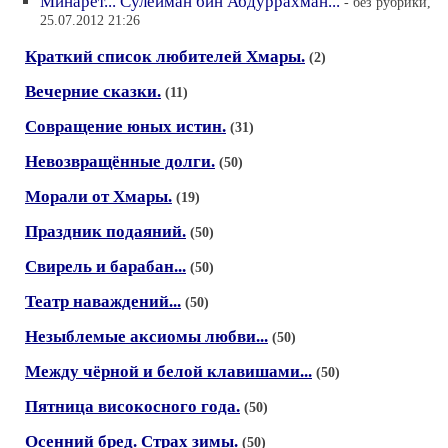
Минарет... Сулейман бин Абдуррахман...
- без рубрики,
25.07.2012 21:26
Краткий список любителей Хмары.
(2)
Вечерние сказки.
(11)
Совращение юных истин.
(31)
Невозвращённые долги.
(50)
Морали от Хмары.
(19)
Праздник подаяний.
(50)
Свирель и барабан...
(50)
Театр наваждений...
(50)
Незыблемые аксиомы любви...
(50)
Между чёрной и белой клавишами...
(50)
Пятница високосного года.
(50)
Осенний бред. Страх зимы.
(50)