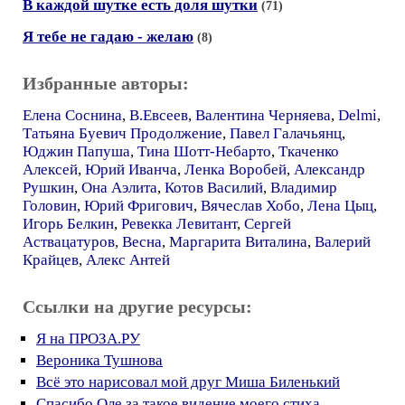
В каждой шутке есть доля шутки
(71)
Я тебе не гадаю - желаю
(8)
Избранные авторы:
Елена Соснина
,
В.Евсеев
,
Валентина Черняева
,
Delmi
,
Татьяна Буевич Продолжение
,
Павел Галачьянц
,
Юджин Папуша
,
Тина Шотт-Небарто
,
Ткаченко
Алексей
,
Юрий Иванча
,
Ленка Воробей
,
Александр
Рушкин
,
Она Аэлита
,
Котов Василий
,
Владимир
Головин
,
Юрий Фригович
,
Вячеслав Хобо
,
Лена Цыц
,
Игорь Белкин
,
Ревекка Левитант
,
Сергей
Аствацатуров
,
Весна
,
Маргарита Виталина
,
Валерий
Крайцев
,
Алекс Антей
Ссылки на другие ресурсы:
Я на ПРОЗА.РУ
Вероника Тушнова
Всё это нарисовал мой друг Миша Биленький
Спасибо Оле за такое видение моего стиха