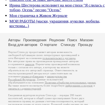
Ирина Шестерова исполняет на мои стихи "Я слилась с
тобою, Oсень" песню "Осень"
Моя страничка в Живом Журнале
МОИ РАБОТЫ (маски, украшения, куколки, мобилы,
костюмы...)
Авторы
Произведения
Рецензии
Поиск
Магазин
Вход для авторов
О портале
Стихи.ру
Проза.ру
Портал Стихи.ру предоставляет авторам возможность
свободной публикации своих литературных произведений в
сети Интернет на основании
пользовательского договора
.
Все авторские права на произведения принадлежат авторам
и охраняются
законом
. Перепечатка произведений возможна
только с согласия его автора, к которому вы можете
обратиться на его авторской странице. Ответственность за
тексты произведений авторы несут самостоятельно на
основании
правил публикации
и
законодательства
Российской Федерации
. Данные пользователей
обрабатываются на основании
Политики обработки персональных данных
.
Вы также можете посмотреть более подробную
информацию о портале
и
связаться с администрацией
.
Ежедневная аудитория портала Стихи.ру – порядка 200 тысяч
посетителей, которые в общей сумме просматривают более двух
миллионов страниц по данным счетчика посещаемости, который
расположен справа от этого текста. В каждой графе указано по две