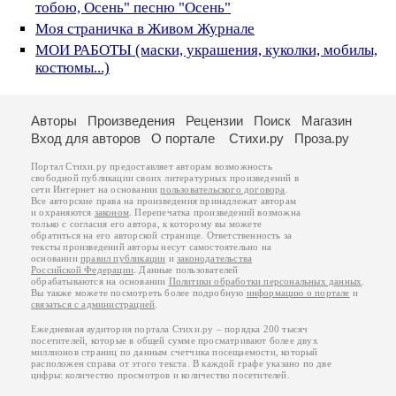
тобою, Oсень" песню "Осень"
Моя страничка в Живом Журнале
МОИ РАБОТЫ (маски, украшения, куколки, мобилы,
костюмы...)
Авторы
Произведения
Рецензии
Поиск
Магазин
Вход для авторов
О портале
Стихи.ру
Проза.ру
Портал Стихи.ру предоставляет авторам возможность
свободной публикации своих литературных произведений в
сети Интернет на основании
пользовательского договора
.
Все авторские права на произведения принадлежат авторам
и охраняются
законом
. Перепечатка произведений возможна
только с согласия его автора, к которому вы можете
обратиться на его авторской странице. Ответственность за
тексты произведений авторы несут самостоятельно на
основании
правил публикации
и
законодательства
Российской Федерации
. Данные пользователей
обрабатываются на основании
Политики обработки персональных данных
.
Вы также можете посмотреть более подробную
информацию о портале
и
связаться с администрацией
.
Ежедневная аудитория портала Стихи.ру – порядка 200 тысяч
посетителей, которые в общей сумме просматривают более двух
миллионов страниц по данным счетчика посещаемости, который
расположен справа от этого текста. В каждой графе указано по две
цифры: количество просмотров и количество посетителей.