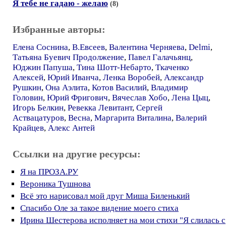
Я тебе не гадаю - желаю
(8)
Избранные авторы:
Елена Соснина
,
В.Евсеев
,
Валентина Черняева
,
Delmi
,
Татьяна Буевич Продолжение
,
Павел Галачьянц
,
Юджин Папуша
,
Тина Шотт-Небарто
,
Ткаченко
Алексей
,
Юрий Иванча
,
Ленка Воробей
,
Александр
Рушкин
,
Она Аэлита
,
Котов Василий
,
Владимир
Головин
,
Юрий Фригович
,
Вячеслав Хобо
,
Лена Цыц
,
Игорь Белкин
,
Ревекка Левитант
,
Сергей
Аствацатуров
,
Весна
,
Маргарита Виталина
,
Валерий
Крайцев
,
Алекс Антей
Ссылки на другие ресурсы:
Я на ПРОЗА.РУ
Вероника Тушнова
Всё это нарисовал мой друг Миша Биленький
Спасибо Оле за такое видение моего стиха
Ирина Шестерова исполняет на мои стихи "Я слилась с