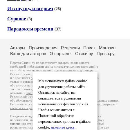
И в шутку, и всерьез
(28)
Суровое
(3)
Парадоксы времени
(37)
Авторы
Произведения
Рецензии
Поиск
Магазин
Вход для авторов
О портале
Стихи.ру
Проза.ру
Портал Стихи.ру предоставляет авторам возможность
свободной публикации своих литературных произведений в
сети Интернет на основании
пользовательского договора
.
Все авторские права на произведения принадлежат авторам
и охраняются
законом
. Перепечатка произведений возможна
Мы используем файлы cookie
только с согласия его автора, к которому вы можете
обратиться на его авторской странице. Ответственность за
для улучшения работы сайта.
тексты произведений авторы несут самостоятельно на
Оставаясь на сайте, вы
основании
правил публикации
и
законодательства
Российской Федерации
. Данные пользователей
соглашаетесь с условиями
обрабатываются на основании
Политики обработки персональных данных
.
использования файлов cookies.
Вы также можете посмотреть более подробную
информацию о портале
и
связаться с администрацией
.
Чтобы ознакомиться с
Политикой обработки
Ежедневная аудитория портала Стихи.ру – порядка 200 тысяч
посетителей, которые в общей сумме просматривают более двух
персональных данных и файлов
миллионов страниц по данным счетчика посещаемости, который
cookie,
нажмите здесь
.
расположен справа от этого текста. В каждой графе указано по две