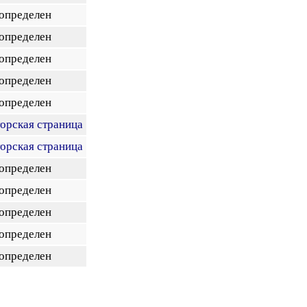
 определен
 определен
 определен
 определен
 определен
торская страница
торская страница
 определен
 определен
 определен
 определен
 определен