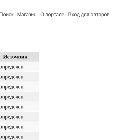
Поиск
Магазин
О портале
Вход для авторов
Источник
 определен
 определен
 определен
 определен
 определен
 определен
 определен
 определен