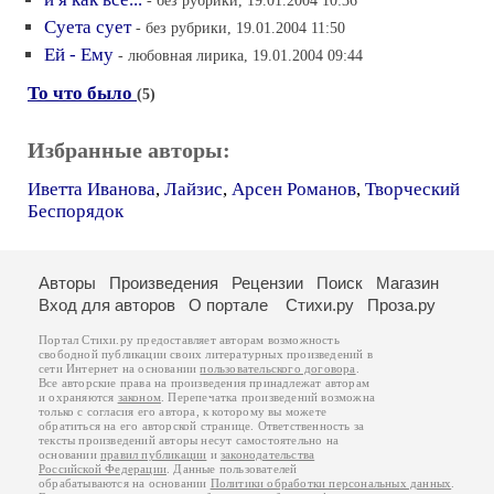
- без рубрики, 19.01.2004 10:36
Суета сует
- без рубрики, 19.01.2004 11:50
Ей - Ему
- любовная лирика, 19.01.2004 09:44
То что было
(5)
Избранные авторы:
Иветта Иванова
,
Лайзис
,
Арсен Романов
,
Творческий
Беспорядок
Авторы
Произведения
Рецензии
Поиск
Магазин
Вход для авторов
О портале
Стихи.ру
Проза.ру
Портал Стихи.ру предоставляет авторам возможность
свободной публикации своих литературных произведений в
сети Интернет на основании
пользовательского договора
.
Все авторские права на произведения принадлежат авторам
и охраняются
законом
. Перепечатка произведений возможна
только с согласия его автора, к которому вы можете
обратиться на его авторской странице. Ответственность за
тексты произведений авторы несут самостоятельно на
основании
правил публикации
и
законодательства
Российской Федерации
. Данные пользователей
обрабатываются на основании
Политики обработки персональных данных
.