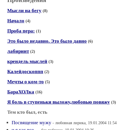
Произведения
Мысли на бегу
(8)
Начало
(4)
Проба пера:
(1)
Это было недавно. Это было давно
(6)
лабиринт
(2)
крендель мыслей
(3)
Калейдоскоппп
(2)
Мечты о ком-то
(5)
БараХОЛка
(16)
Я боль в ступеньки выложу,любовью повяжу
(3)
Тем кто был, есть
Посвящение мужу
- любовная лирика, 19.01.2004 11:54
и я как все...