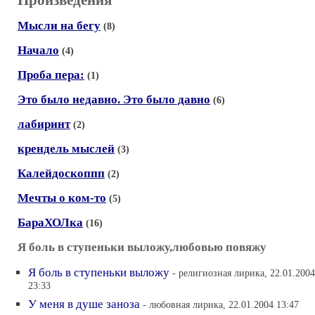
Произведения
Мысли на бегу
(8)
Начало
(4)
Проба пера:
(1)
Это было недавно. Это было давно
(6)
лабиринт
(2)
крендель мыслей
(3)
Калейдоскоппп
(2)
Мечты о ком-то
(5)
БараХОЛка
(16)
Я боль в ступеньки выложу,любовью повяжу
Я боль в ступеньки выложу
- религиозная лирика, 22.01.2004
23:33
У меня в душе заноза
- любовная лирика, 22.01.2004 13:47