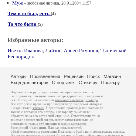
Муж
- любовная лирика, 20.01.2004 11:57
Тем кто был, есть
(4)
То что было
(5)
Избранные авторы:
Иветта Иванова
,
Лайзис
,
Арсен Романов
,
Творческий
Беспорядок
Авторы
Произведения
Рецензии
Поиск
Магазин
Вход для авторов
О портале
Стихи.ру
Проза.ру
Портал Стихи.ру предоставляет авторам возможность
свободной публикации своих литературных произведений в
сети Интернет на основании
пользовательского договора
.
Все авторские права на произведения принадлежат авторам
и охраняются
законом
. Перепечатка произведений возможна
только с согласия его автора, к которому вы можете
обратиться на его авторской странице. Ответственность за
тексты произведений авторы несут самостоятельно на
основании
правил публикации
и
законодательства
Российской Федерации
. Данные пользователей
обрабатываются на основании
Политики обработки персональных данных
.
Вы также можете посмотреть более подробную
информацию о портале
и