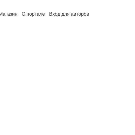
Магазин
О портале
Вход для авторов