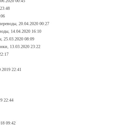
06.2020 00:45
 23:48
:06
переводы, 20.04.2020 00:27
воды, 14.04.2020 16:10
, 25.03.2020 08:09
рики, 13.03.2020 23:22
22:17
9.2019 22:41
19 22:44
018 09:42