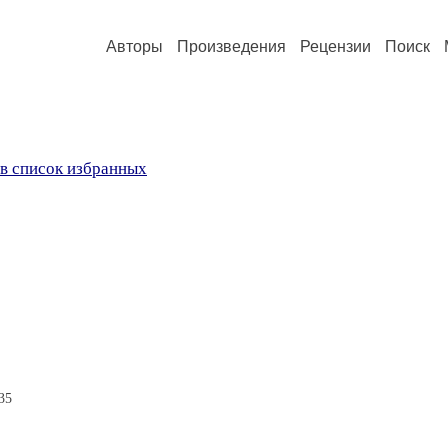
Авторы
Произведения
Рецензии
Поиск
в список избранных
35