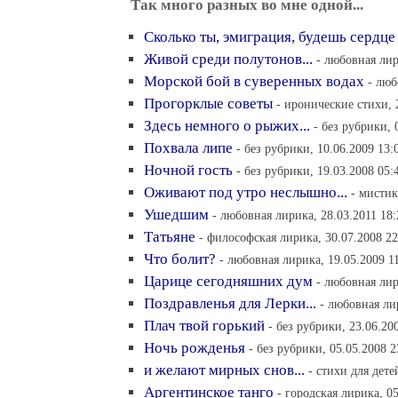
Так много разных во мне одной...
Сколько ты, эмиграция, будешь сердце
Живой среди полутонов...
- любовная лир
Морской бой в суверенных водах
- люб
Прогорклые советы
- иронические стихи, 
Здесь немного о рыжих...
- без рубрики, 
Похвала липе
- без рубрики, 10.06.2009 13:
Ночной гость
- без рубрики, 19.03.2008 05:
Оживают под утро неслышно...
- мистик
Ушедшим
- любовная лирика, 28.03.2011 18:
Татьяне
- философская лирика, 30.07.2008 22
Что болит?
- любовная лирика, 19.05.2009 1
Царице сегодняшних дум
- любовная лир
Поздравленья для Лерки...
- любовная ли
Плач твой горький
- без рубрики, 23.06.20
Ночь рожденья
- без рубрики, 05.05.2008 2
и желают мирных снов...
- стихи для дете
Аргентинское танго
- городская лирика, 0