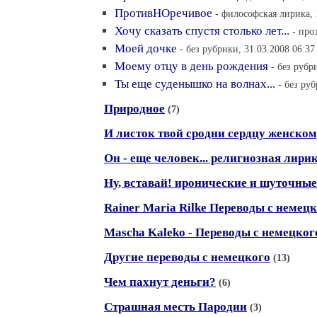
ПротивНОречивое
- философская лирика, 
Хочу сказать спустя столько лет...
- про
Моей дочке
- без рубрики, 31.03.2008 06:37
Моему отцу в день рождения
- без рубр
Ты еще суденышко на волнах...
- без ру
Природное
(7)
И листок твой сродни сердцу женскому
Он - еще человек... религиозная лири
Ну, вставай! иронические и шуточные
Rainer Maria Rilke Переводы с немец
Mascha Kaleko - Переводы с немецког
Другие переводы с немецкого
(13)
Чем пахнут деньги?
(6)
Страшная месть Пародии
(3)