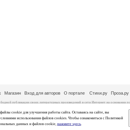
к
Магазин
Вход для авторов
О портале
Стихи.ру
Проза.ру
ободной публикации своих литературных произведений в сети Интернет на основании
п
ся
законом
. Перепечатка произведений возможна только с согласия его автора, к котором
ры несут самостоятельно на основании
правил публикации
и
законодательства Российско
айлы cookie для улучшения работы сайта. Оставаясь на сайте, вы
ональных данных
. Вы также можете посмотреть более подробную
информацию о портал
условиями использования файлов cookies. Чтобы ознакомиться с Политикой
тысяч посетителей, которые в общей сумме просматривают более двух миллионов страни
ональных данных и файлов cookie,
нажмите здесь
.
афе указано по две цифры: количество просмотров и количество посетителей.