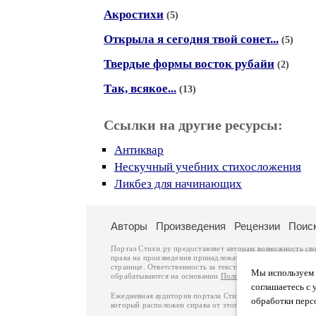
Акростихи
(5)
Открыла я сегодня твой сонет...
(5)
Твердые формы восток рубайи
(2)
Так, всякое...
(13)
Ссылки на другие ресурсы:
Антиквар
Нескучный учебних стихосложения
Ликбез для начинающих
Авторы
Произведения
Рецензии
Поис
Портал Стихи.ру предоставляет авторам возможность св
права на произведения принадлежат авторам и охраняют
странице. Ответственность за тексты произведений авто
Мы используем ф
обрабатываются на основании
Политики обработки перс
соглашаетесь с 
Ежедневная аудитория портала Стихи.ру – порядка 200 
обработки перс
который расположен справа от этого текста. В каждой гр