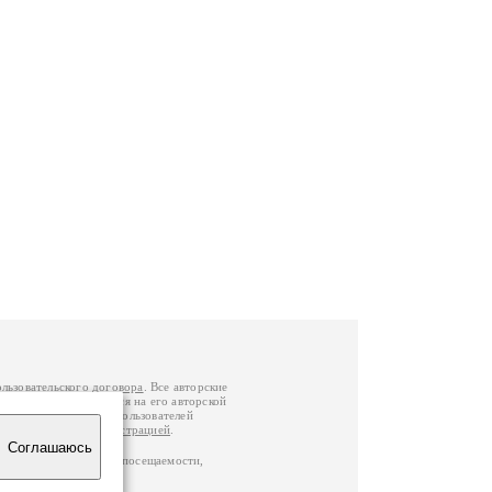
ользовательского договора
. Все авторские
у вы можете обратиться на его авторской
й Федерации
. Данные пользователей
е
и
связаться с администрацией
.
Соглашаюсь
ц по данным счетчика посещаемости,