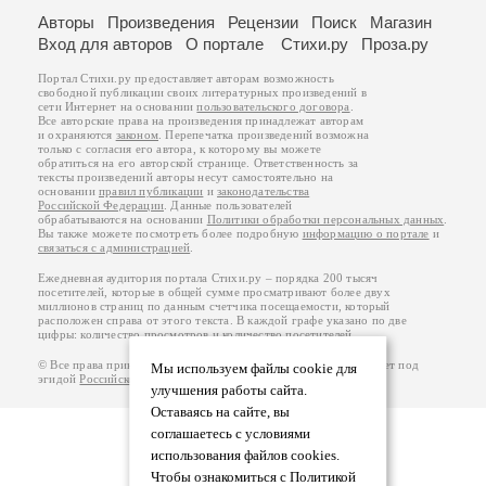
Авторы
Произведения
Рецензии
Поиск
Магазин
Вход для авторов
О портале
Стихи.ру
Проза.ру
Портал Стихи.ру предоставляет авторам возможность
свободной публикации своих литературных произведений в
сети Интернет на основании
пользовательского договора
.
Все авторские права на произведения принадлежат авторам
и охраняются
законом
. Перепечатка произведений возможна
только с согласия его автора, к которому вы можете
обратиться на его авторской странице. Ответственность за
тексты произведений авторы несут самостоятельно на
основании
правил публикации
и
законодательства
Российской Федерации
. Данные пользователей
обрабатываются на основании
Политики обработки персональных данных
.
Вы также можете посмотреть более подробную
информацию о портале
и
связаться с администрацией
.
Ежедневная аудитория портала Стихи.ру – порядка 200 тысяч
посетителей, которые в общей сумме просматривают более двух
миллионов страниц по данным счетчика посещаемости, который
расположен справа от этого текста. В каждой графе указано по две
цифры: количество просмотров и количество посетителей.
© Все права принадлежат авторам, 2000-2026. Портал работает под
Мы используем файлы cookie для
эгидой
Российского союза писателей
.
18+
улучшения работы сайта.
Оставаясь на сайте, вы
соглашаетесь с условиями
использования файлов cookies.
Чтобы ознакомиться с Политикой