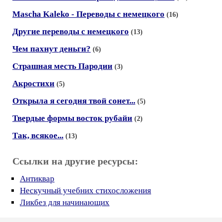
Mascha Kaleko - Переводы с немецкого
(16)
Другие переводы с немецкого
(13)
Чем пахнут деньги?
(6)
Страшная месть Пародии
(3)
Акростихи
(5)
Открыла я сегодня твой сонет...
(5)
Твердые формы восток рубайи
(2)
Так, всякое...
(13)
Ссылки на другие ресурсы:
Антиквар
Нескучный учебних стихосложения
Ликбез для начинающих