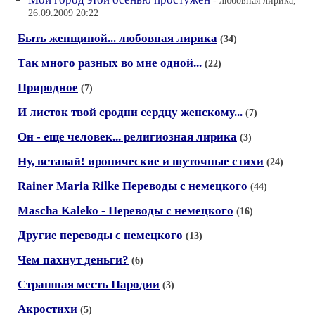
- любовная лирика,
26.09.2009 20:22
Быть женщиной... любовная лирика
(34)
Так много разных во мне одной...
(22)
Природное
(7)
И листок твой сродни сердцу женскому...
(7)
Он - еще человек... религиозная лирика
(3)
Ну, вставай! иронические и шуточные стихи
(24)
Rainer Maria Rilke Переводы с немецкого
(44)
Mascha Kaleko - Переводы с немецкого
(16)
Другие переводы с немецкого
(13)
Чем пахнут деньги?
(6)
Страшная месть Пародии
(3)
Акростихи
(5)