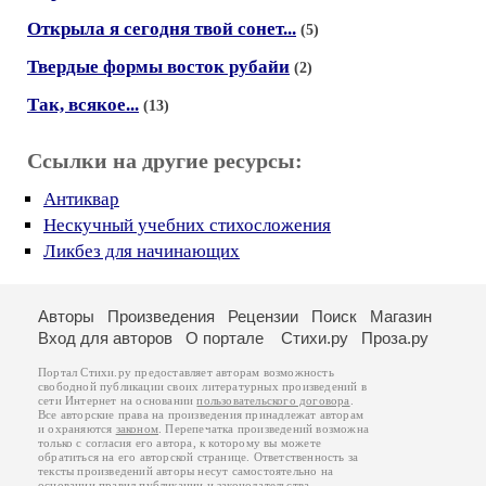
Открыла я сегодня твой сонет...
(5)
Твердые формы восток рубайи
(2)
Так, всякое...
(13)
Ссылки на другие ресурсы:
Антиквар
Нескучный учебних стихосложения
Ликбез для начинающих
Авторы
Произведения
Рецензии
Поиск
Магазин
Вход для авторов
О портале
Стихи.ру
Проза.ру
Портал Стихи.ру предоставляет авторам возможность
свободной публикации своих литературных произведений в
сети Интернет на основании
пользовательского договора
.
Все авторские права на произведения принадлежат авторам
и охраняются
законом
. Перепечатка произведений возможна
только с согласия его автора, к которому вы можете
обратиться на его авторской странице. Ответственность за
тексты произведений авторы несут самостоятельно на
основании
правил публикации
и
законодательства