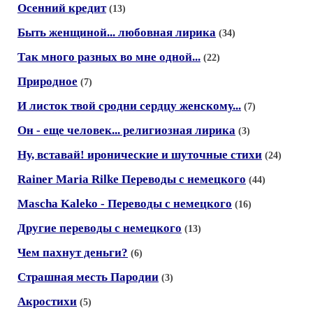
Осенний кредит
(13)
Быть женщиной... любовная лирика
(34)
Так много разных во мне одной...
(22)
Природное
(7)
И листок твой сродни сердцу женскому...
(7)
Он - еще человек... религиозная лирика
(3)
Ну, вставай! иронические и шуточные стихи
(24)
Rainer Maria Rilke Переводы с немецкого
(44)
Mascha Kaleko - Переводы с немецкого
(16)
Другие переводы с немецкого
(13)
Чем пахнут деньги?
(6)
Страшная месть Пародии
(3)
Акростихи
(5)