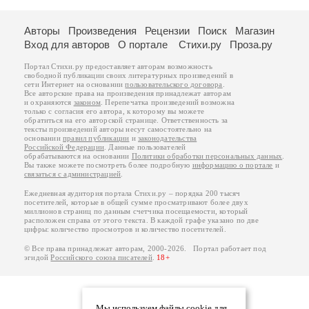
Авторы
Произведения
Рецензии
Поиск
Магазин
Вход для авторов
О портале
Стихи.ру
Проза.ру
Портал Стихи.ру предоставляет авторам возможность
свободной публикации своих литературных произведений в
сети Интернет на основании
пользовательского договора
.
Все авторские права на произведения принадлежат авторам
и охраняются
законом
. Перепечатка произведений возможна
только с согласия его автора, к которому вы можете
обратиться на его авторской странице. Ответственность за
тексты произведений авторы несут самостоятельно на
основании
правил публикации
и
законодательства
Российской Федерации
. Данные пользователей
обрабатываются на основании
Политики обработки персональных данных
.
Вы также можете посмотреть более подробную
информацию о портале
и
связаться с администрацией
.
Ежедневная аудитория портала Стихи.ру – порядка 200 тысяч
посетителей, которые в общей сумме просматривают более двух
миллионов страниц по данным счетчика посещаемости, который
расположен справа от этого текста. В каждой графе указано по две
цифры: количество просмотров и количество посетителей.
© Все права принадлежат авторам, 2000-2026. Портал работает под
эгидой
Российского союза писателей
.
18+
Мы используем файлы cookie для