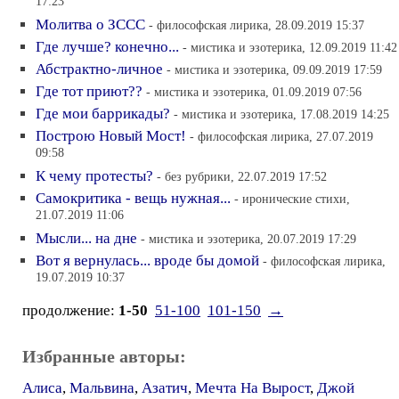
17:23
Молитва о ЗССС
- философская лирика, 28.09.2019 15:37
Где лучше? конечно...
- мистика и эзотерика, 12.09.2019 11:42
Абстрактно-личное
- мистика и эзотерика, 09.09.2019 17:59
Где тот приют??
- мистика и эзотерика, 01.09.2019 07:56
Где мои баррикады?
- мистика и эзотерика, 17.08.2019 14:25
Построю Новый Мост!
- философская лирика, 27.07.2019
09:58
К чему протесты?
- без рубрики, 22.07.2019 17:52
Самокритика - вещь нужная...
- иронические стихи,
21.07.2019 11:06
Мысли... на дне
- мистика и эзотерика, 20.07.2019 17:29
Вот я вернулась... вроде бы домой
- философская лирика,
19.07.2019 10:37
продолжение:
1-50
51-100
101-150
→
Избранные авторы:
Алиса
,
Мальвина
,
Азатич
,
Мечта На Вырост
,
Джой