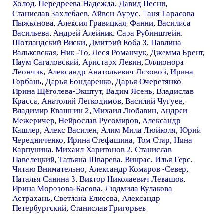
Холод
,
Передреева Надежда
,
Давид Песни
,
Станислав Захлебаев
,
Айвон Аурус
,
Таня Тарасова
Пыжьянова
,
Алексия Гравицкая
,
Фанни
,
Василиса
Васильева
,
Андрей Алейник
,
Сара Рубинштейн
,
Шотландский Виски
,
Дмитрий Коба 3
,
Павлина
Вальковская
,
Ник -То
,
Леся Романчук
,
Джемма Брент
,
Наум Сагаловский
,
Аристарх Левин
,
Эллионора
Леончик
,
Александр Анатольевич Лозовой
,
Ирина
Горбань
,
Дарья Бондаренко
,
Дарья Очеретянко
,
Ирина Щёголева-Экштут
,
Вадим Ясень
,
Владислав
Красса
,
Анатолий Легкодимов
,
Василий Чугуев
,
Владимир Квашнин 2
,
Михаил Любавин
,
Андреи
Межеричер
,
Нейрослав Русомиров
,
Александр
Кашлер
,
Алекс Василен
,
Алим Мила Люйколя
,
Юрий
Чередниченко
,
Ирина Стефашина
,
Том Стар
,
Нина
Карпунина
,
Михаил Харитонов 2
,
Станислав
Павелецкий
,
Татьяна Шварева
,
Винрас
,
Илья Герс
,
Читаю Внимательно
,
Александр Комаров -Север
,
Наталья Санина 3
,
Виктор Николаевич Левашов
,
Ирина Морозова-Басова
,
Людмила Кулакова
Астрахань
,
Светлана Елисова
,
Александр
Петербургский
,
Станислав Григорьев