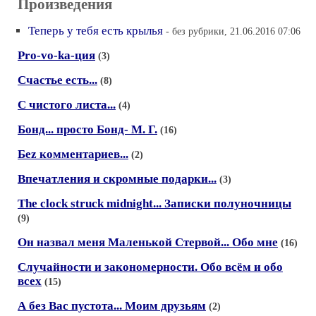
Произведения
Теперь у тебя есть крылья
- без рубрики, 21.06.2016 07:06
Pro-vo-ka-ция
(3)
Счастье есть...
(8)
С чистого листа...
(4)
Бонд... просто Бонд- М. Г.
(16)
Беz комментариев...
(2)
Впечатления и скромные подарки...
(3)
The clock struck midnight... Записки полуночницы
(9)
Он назвал меня Маленькой Стервой... Обо мне
(16)
Случайности и закономерности. Обо всём и обо
всех
(15)
А без Вас пустота... Моим друзьям
(2)