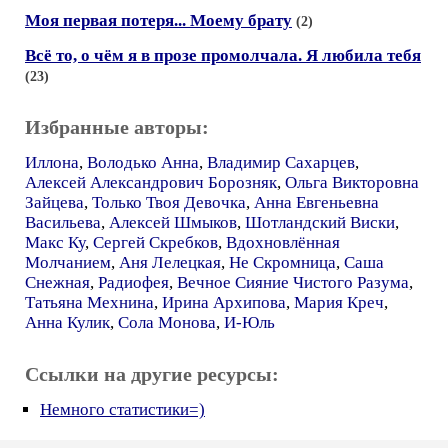
Моя первая потеря... Моему брату
(2)
Всё то, о чём я в прозе промолчала. Я любила тебя
(23)
Избранные авторы:
Иллона
,
Володько Анна
,
Владимир Сахарцев
,
Алексей Александрович Борозняк
,
Ольга Викторовна
Зайцева
,
Только Твоя Девочка
,
Анна Евгеньевна
Васильева
,
Алексей Шмыков
,
Шотландский Виски
,
Макс Ку
,
Сергей Скребков
,
Вдохновлённая
Молчанием
,
Аня Лелецкая
,
Не Скромница
,
Саша
Снежная
,
Радиофея
,
Вечное Сияние Чистого Разума
,
Татьяна Мехнина
,
Ирина Архипова
,
Мария Креч
,
Анна Кулик
,
Сола Монова
,
И-Юль
Ссылки на другие ресурсы:
Немного статистики=)