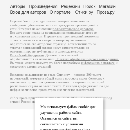
Авторы
Произведения
Рецензии
Поиск
Магазин
Вход для авторов
О портале
Стихи.ру
Проза.ру
Портал Стихи.ру предоставляет авторам возможность
свободной публикации своих литературных произведений в
сети Интернет на основании
пользовательского договора
.
Все авторские права на произведения принадлежат авторам
и охраняются
законом
. Перепечатка произведений возможна
только с согласия его автора, к которому вы можете
обратиться на его авторской странице. Ответственность за
тексты произведений авторы несут самостоятельно на
основании
правил публикации
и
законодательства
Российской Федерации
. Данные пользователей
обрабатываются на основании
Политики обработки персональных данных
.
Вы также можете посмотреть более подробную
информацию о портале
и
связаться с администрацией
.
Ежедневная аудитория портала Стихи.ру – порядка 200 тысяч
посетителей, которые в общей сумме просматривают более двух
миллионов страниц по данным счетчика посещаемости, который
расположен справа от этого текста. В каждой графе указано по две
цифры: количество просмотров и количество посетителей.
© Все права принадлежат авторам, 2000-2026. Портал работает под
эгидой
Российского союза писателей
.
18+
Мы используем файлы cookie для
улучшения работы сайта.
Оставаясь на сайте, вы
соглашаетесь с условиями