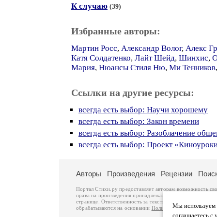
К случаю
(39)
Избранные авторы:
Мартин Росс
,
Александр Волог
,
Алекс Г
Катя Солдатенко
,
Лайт Шейд
,
Шинхис
,
О
Мария
,
Нюансы Стиля Ню
,
Ми Тенников
Ссылки на другие ресурсы:
всегда есть выбор: Научи хорошему
всегда есть выбор: Закон времени
всегда есть выбор: Разоблачение общ
всегда есть выбор: Проект «Киноурок
Авторы
Произведения
Рецензии
Поис
Портал Стихи.ру предоставляет авторам возможность св
права на произведения принадлежат авторам и охраняют
странице. Ответственность за тексты произведений авто
Мы используем ф
обрабатываются на основании
Политики обработки перс
соглашаетесь с 