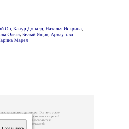
ий Он
,
Качур Доналд
,
Наталья Искрина
,
ова Ольга
,
Белый Ящик
,
Арнаутова
арина Марея
ользовательского договора
. Все авторские
у вы можете обратиться на его авторской
й Федерации
. Данные пользователей
е
и
связаться с администрацией
.
Соглашаюсь