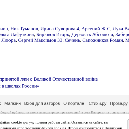
риин
,
Ник Туманов
,
Ирина Суворова 4
,
Арсений Ж-С
,
Лука В
льга Лафуткина
,
Бирюков Игорь
,
Дерзость Абсолюта
,
Забир
,
Ллюра
,
Сергей Максимов 33
,
Сечень
,
Сапожников Роман
,
М
епринятой лжи о Великой Отечественной войне
и в школах России»
к
Магазин
Вход для авторов
О портале
Стихи.ру
Проза.ру
ободной публикации своих литературных произведений в сети Интернет на основании
п
ся
законом
. Перепечатка произведений возможна только с согласия его автора, к котором
ры несут самостоятельно на основании
правил публикации
и
законодательства Российско
айлы cookie для улучшения работы сайта. Оставаясь на сайте, вы
ональных данных
. Вы также можете посмотреть более подробную
информацию о портал
условиями использования файлов cookies. Чтобы ознакомиться с Политикой