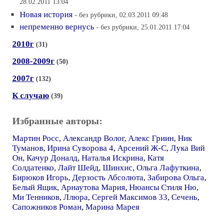
28.02.2011 13:04
Новая история
- без рубрики, 02.03.2011 09:48
непременно вернусь
- без рубрики, 25.01.2011 17:04
2010г
(31)
2008-2009г
(50)
2007г
(132)
К случаю
(39)
Избранные авторы:
Мартин Росс
,
Александр Волог
,
Алекс Гриин
,
Ник
Туманов
,
Ирина Суворова 4
,
Арсений Ж-С
,
Лука Вий
Он
,
Качур Доналд
,
Наталья Искрина
,
Катя
Солдатенко
,
Лайт Шейд
,
Шинхис
,
Ольга Лафуткина
,
Бирюков Игорь
,
Дерзость Абсолюта
,
Забирова Ольга
,
Белый Ящик
,
Арнаутова Мария
,
Нюансы Стиля Ню
,
Ми Тенников
,
Ллюра
,
Сергей Максимов 33
,
Сечень
,
Сапожников Роман
,
Марина Марея