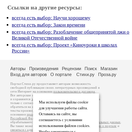
Ссылки на другие ресурсы:
всегда есть выбор: Научи хорошему
всегда есть выбор: Закон времени
всегда есть выбор: Разоблачение общепринятой лжи о
Великой Отечественной войне
всегда есть выбор: Проект «Киноуроки в школах
России»
Авторы
Произведения
Рецензии
Поиск
Магазин
Вход для авторов
О портале
Стихи.ру
Проза.ру
Портал Стихи.ру предоставляет авторам возможность
свободной публикации своих литературных произведений в
сети Интернет на основании
пользовательского договора
.
Все авторские права на произведения принадлежат авторам
и охраняются
законом
. Перепечатка произведений возможна
Мы используем файлы cookie
только с согласия его автора, к которому вы можете
обратиться на его авторской странице. Ответственность за
для улучшения работы сайта.
тексты произведений авторы несут самостоятельно на
Оставаясь на сайте, вы
основании
правил публикации
и
законодательства
Российской Федерации
. Данные пользователей
соглашаетесь с условиями
обрабатываются на основании
Политики обработки персональных данных
.
использования файлов cookies.
Вы также можете посмотреть более подробную
информацию о портале
и
связаться с администрацией
.
Чтобы ознакомиться с