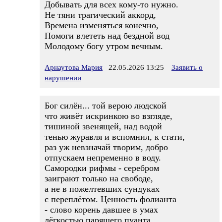
Добывать для всех кому-то нужно.
Не тяни трагический аккорд,
Времена изменяться конечно,
Помоги влететь над бездной вод
Молодому богу утром вечным.
Арнаутова Мария
22.05.2026 13:25
Заявить о
нарушении
Бог силён... той верою людской
что живёт искринкою во взгляде,
тишиной звенящей, над водой
тенью журавля и вспомнил, к стати,
раз уж невзначай творим, добро
отпускаем непременно в воду.
Самородки рифмы - серебром
заиграют только на свободе,
а не в пожелтевших сундуках
с переплётом. Ценность фолианта
- слово корень давшее в умах
лёгкостью парящего пуанта...