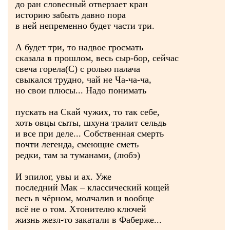
до ран словесный отверзает кран
историю забыть давно пора
в ней непременно будет части три.
А будет три, то надвое гросмать
сказала в прошлом, весь сыр-бор, сейчас
свеча горела(С) с ролью палача
свыкался трудно, чай не Ча-ча-ча,
но свои плюсы... Надо понимать
пускать на Скай чужих, то так себе,
хоть овцы сыты, шхуна тралит сельдь
и все при деле... Собственная смерть
почти легенда, смеющие сметь
редки, там за туманами, (любэ)
И эпилог, увы и ах. Уже
последний Мак – классический кощей
весь в чёрном, молчалив и вообще
всё не о том. Хтонителю ключей
жизнь жезл-то закатали в Фаберже...