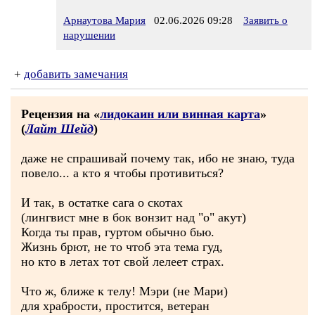
Арнаутова Мария
02.06.2026 09:28
Заявить о
нарушении
+
добавить замечания
Рецензия на «
лидокаин или винная карта
»
(
Лайт Шейд
)
даже не спрашивай почему так, ибо не знаю, туда
повело... а кто я чтобы противиться?
И так, в остатке сага о скотах
(лингвист мне в бок вонзит над "о" акут)
Когда ты прав, гуртом обычно бью.
Жизнь брют, не то чтоб эта тема гуд,
но кто в летах тот свой лелеет страх.
Что ж, ближе к телу! Мэри (не Мари)
для храбрости, простится, ветеран