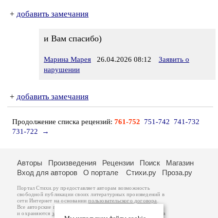
+
добавить замечания
и Вам спасибо)
Марина Марея
26.04.2026 08:12
Заявить о
нарушении
+
добавить замечания
Продолжение списка рецензий:
761-752
751-742
741-732
731-722
→
Авторы
Произведения
Рецензии
Поиск
Магазин
Вход для авторов
О портале
Стихи.ру
Проза.ру
Портал Стихи.ру предоставляет авторам возможность
свободной публикации своих литературных произведений в
сети Интернет на основании
пользовательского договора
.
Все авторские права на произведения принадлежат авторам
и охраняются
законом
. Перепечатка произведений возможна