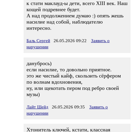
к стати маклауд-ы дети, всего XIII век. Наш
кощей подревнее будет.
А над продолжением думаю :) опять жешь
насилие над собой, наблюдателю
интересно.
Баль Сергей
26.05.2026 09:22
Заявить о
нарушении
данубрось)
если насилие, то довольно приятное.
это же чистый кайф, скользить сёрфером
по волнам вдохновения,
ну, или щекотать пером под ребро своей
музы)
Лайт Шейд
26.05.2026 09:35
Заявить о
нарушении
Хтонитель ключей, кстати, классная