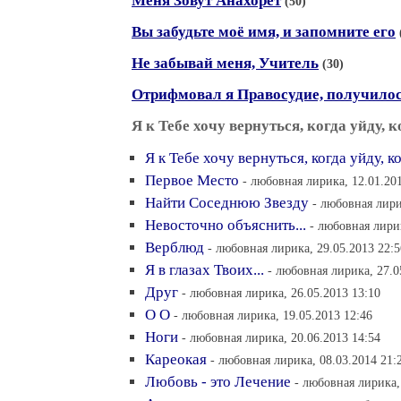
Меня Зовут Анахорет
(50)
Вы забудьте моё имя, и запомните его
Не забывай меня, Учитель
(30)
Отрифмовал я Правосудие, получилось
Я к Тебе хочу вернуться, когда уйду, ко
Я к Тебе хочу вернуться, когда уйду, ко
Первое Место
- любовная лирика, 12.01.20
Найти Соседнюю Звезду
- любовная лири
Невосточно объяснить...
- любовная лирик
Верблюд
- любовная лирика, 29.05.2013 22:5
Я в глазах Твоих...
- любовная лирика, 27.0
Друг
- любовная лирика, 26.05.2013 13:10
О О
- любовная лирика, 19.05.2013 12:46
Ноги
- любовная лирика, 20.06.2013 14:54
Кареокая
- любовная лирика, 08.03.2014 21:
Любовь - это Лечение
- любовная лирика,