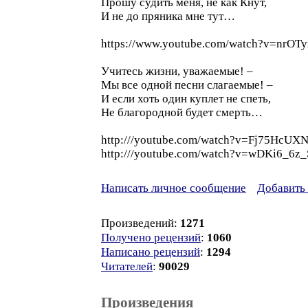
Прошу судить меня, не как Кнут,
И не до пряника мне тут…
https://www.youtube.com/watch?v=nrOT
Учитесь жизни, уважаемые! –
Мы все одной песни слагаемые! –
И если хоть один куплет не спеть,
Не благородной будет смерть…
http:///youtube.com/watch?v=Fj75HcUX
http:///youtube.com/watch?v=wDKi6_6z
Написать личное сообщение
Добавить 
Произведений:
1271
Получено рецензий
:
1060
Написано рецензий
:
1294
Читателей
:
90029
Произведения