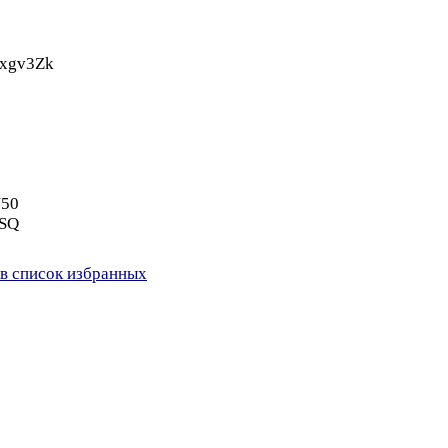
yxgv3Zk
N50
_SQ
в список избранных