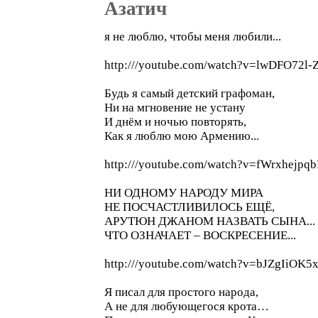
Азатич
я не люблю, чтобы меня любили...
http:///youtube.com/watch?v=lwDFO72l-
Будь я самый детский графоман,
Ни на мгновение не устану
И днём и ночью повторять,
Как я люблю мою Армению...
http:///youtube.com/watch?v=fWrxhejpq
НИ ОДНОМУ НАРОДУ МИРА
НЕ ПОСЧАСТЛИВИЛОСЬ ЕЩЁ,
АРУТЮН ДЖАНОМ НАЗВАТЬ СЫНА... 
ЧТО ОЗНАЧАЕТ – ВОСКРЕСЕНИЕ...
http:///youtube.com/watch?v=bJZgIiOK5
Я писал для простого народа,
А не для любующегося крота…