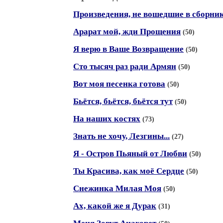
Произведения, не вошедшие в сборни
Арарат мой, жди Прощения
(50)
Я верю в Ваше Возвращение
(50)
Сто тысяч раз ради Армян
(50)
Вот моя песенка готова
(50)
Бьётся, бьётся, бьётся тут
(50)
На наших костях
(73)
Знать не хочу, Лезгины...
(27)
Я - Остров Пьяный от Любви
(50)
Ты Красива, как моё Сердце
(50)
Снежинка Милая Моя
(50)
Ах, какой же я Дурак
(31)