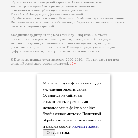
обратиться на его авторской странице. Ответственность за
тексты произведений авторы несут самостоятельно на
основании
правил публикации
и
законодательства
Российской Федерации
. Данные пользователей
обрабатываются на основании
Политики обработки персональных данных
.
Вы также можете посмотреть более подробную
информацию о портале
и
связаться с администрацией
.
Ежедневная аудитория портала Стихи.ру – порядка 200 тысяч
посетителей, которые в общей сумме просматривают более двух
миллионов страниц по данным счетчика посещаемости, который
расположен справа от этого текста. В каждой графе указано по две
цифры: количество просмотров и количество посетителей.
© Все права принадлежат авторам, 2000-2026. Портал работает под
эгидой
Российского союза писателей
.
18+
Мы используем файлы cookie для
улучшения работы сайта.
Оставаясь на сайте, вы
соглашаетесь с условиями
использования файлов cookies.
Чтобы ознакомиться с Политикой
обработки персональных данных
и файлов cookie,
нажмите здесь
.
Соглашаюсь