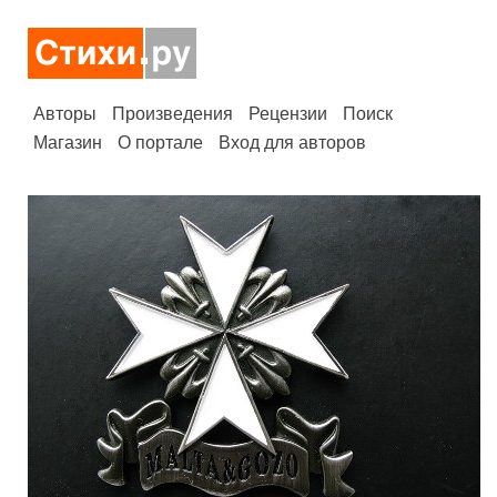
Авторы
Произведения
Рецензии
Поиск
Магазин
О портале
Вход для авторов