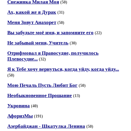
Снежинка Милая Моя
(50)
Ах, какой же я Дурак
(31)
Меня Зовут Анахорет
(50)
Вы забудьте моё имя, и запомните его
(22)
Не забывай меня, Учитель
(30)
Отрифмовал я Правосудие, получилось
Плевосудие...
(32)
Я к Тебе хочу вернуться, когда уйду, когда уйду...
(50)
Мою Печаль Пусть Любит Бог
(50)
Необыкновенное Прощание
(13)
Укровина
(40)
АфоризМы
(191)
Азербайджан - Шкатулка Ленина
(50)