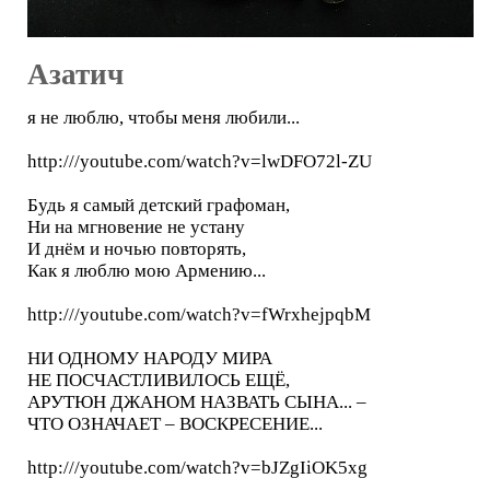
Азатич
я не люблю, чтобы меня любили...
http:///youtube.com/watch?v=lwDFO72l-ZU
Будь я самый детский графоман,
Ни на мгновение не устану
И днём и ночью повторять,
Как я люблю мою Армению...
http:///youtube.com/watch?v=fWrxhejpqbM
НИ ОДНОМУ НАРОДУ МИРА
НЕ ПОСЧАСТЛИВИЛОСЬ ЕЩЁ,
АРУТЮН ДЖАНОМ НАЗВАТЬ СЫНА... –
ЧТО ОЗНАЧАЕТ – ВОСКРЕСЕНИЕ...
http:///youtube.com/watch?v=bJZgIiOK5xg