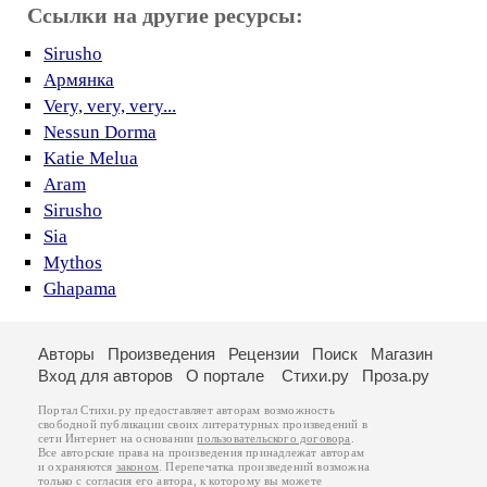
Ссылки на другие ресурсы:
Sirusho
Армянка
Very, very, very...
Nessun Dorma
Katie Melua
Aram
Sirusho
Sia
Mythos
Ghapama
Авторы
Произведения
Рецензии
Поиск
Магазин
Вход для авторов
О портале
Стихи.ру
Проза.ру
Портал Стихи.ру предоставляет авторам возможность
свободной публикации своих литературных произведений в
сети Интернет на основании
пользовательского договора
.
Все авторские права на произведения принадлежат авторам
и охраняются
законом
. Перепечатка произведений возможна
только с согласия его автора, к которому вы можете