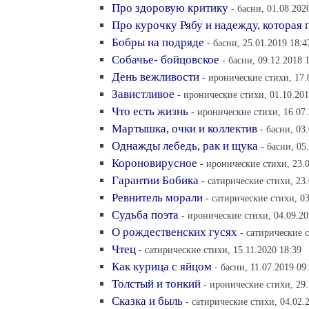
Про здоровую критику
- басни, 01.08.202
Про курочку Рябу и надежду, которая 
Бобры на подряде
- басни, 25.01.2019 18:4
Собачье- бойцовское
- басни, 09.12.2018 
День вежливости
- иронические стихи, 17.
Завистливое
- иронические стихи, 01.10.201
Что есть жизнь
- иронические стихи, 16.07.
Мартышка, очки и коллектив
- басни, 03
Однажды лебедь, рак и щука
- басни, 05
Короновирусное
- иронические стихи, 23.
Гарантии Бобика
- сатирические стихи, 23.
Ревнитель морали
- сатирические стихи, 03
Судьба поэта
- иронические стихи, 04.09.20
О рождественских гусях
- сатирические с
Чтец
- сатирические стихи, 15.11.2020 18:39
Как курица с яйцом
- басни, 11.07.2019 09
Толстый и тонкий
- иронические стихи, 29.
Сказка и быль
- сатирические стихи, 04.02.