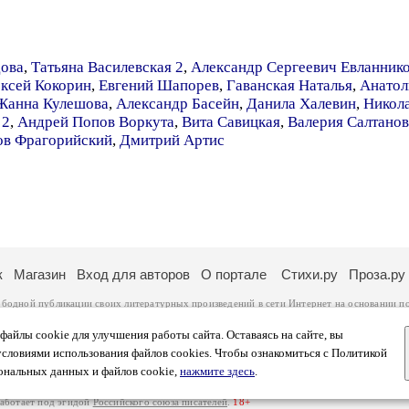
дова
,
Татьяна Василевская 2
,
Александр Сергеевич Евланник
ксей Кокорин
,
Евгений Шапорев
,
Гаванская Наталья
,
Анатол
Жанна Кулешова
,
Александр Басейн
,
Данила Халевин
,
Никол
 2
,
Андрей Попов Воркута
,
Вита Савицкая
,
Валерия Салтанов
ов Фрагорийский
,
Дмитрий Артис
к
Магазин
Вход для авторов
О портале
Стихи.ру
Проза.ру
ободной публикации своих литературных произведений в сети Интернет на основании
п
ся
законом
. Перепечатка произведений возможна только с согласия его автора, к котором
ры несут самостоятельно на основании
правил публикации
и
законодательства Российско
айлы cookie для улучшения работы сайта. Оставаясь на сайте, вы
ональных данных
. Вы также можете посмотреть более подробную
информацию о портал
условиями использования файлов cookies. Чтобы ознакомиться с Политикой
тысяч посетителей, которые в общей сумме просматривают более двух миллионов страни
ональных данных и файлов cookie,
нажмите здесь
.
афе указано по две цифры: количество просмотров и количество посетителей.
работает под эгидой
Российского союза писателей
.
18+