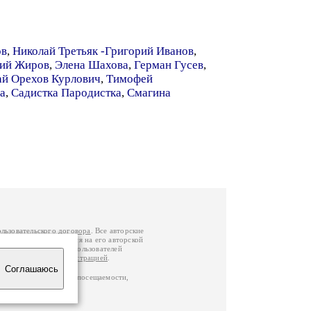
ов
,
Николай Третьяк -Григорий Иванов
,
ий Жиров
,
Элена Шахова
,
Герман Гусев
,
ай Орехов Курлович
,
Тимофей
а
,
Садистка Пародистка
,
Смагина
ользовательского договора
. Все авторские
у вы можете обратиться на его авторской
й Федерации
. Данные пользователей
е
и
связаться с администрацией
.
Соглашаюсь
ц по данным счетчика посещаемости,