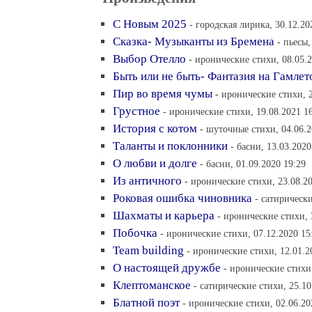
С Новым 2025
- городская лирика, 30.12.20
Сказка- Музыканты из Бремена
- пьесы,
Выбор Отелло
- иронические стихи, 08.05.
Быть или не быть- Фантазия на Гамле
Пир во время чумы
- иронические стихи, 
Грустное
- иронические стихи, 19.08.2021 1
История с котом
- шуточные стихи, 04.06.2
Таланты и поклонники
- басни, 13.03.2020
О любви и долге
- басни, 01.09.2020 19:29
Из античного
- иронические стихи, 23.08.2
Роковая ошибка чиновника
- сатирически
Шахматы и карьера
- иронические стихи, 
Побочка
- иронические стихи, 07.12.2020 15
Team building
- иронические стихи, 12.01.2
О настоящей дружбе
- иронические стихи,
Клептоманское
- сатирические стихи, 25.10
Блатной поэт
- иронические стихи, 02.06.20