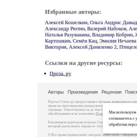
Избранные авторы:
Алексей Кошелкин
,
Ольга Андрис Давы
Александр Рютин
,
Валерий Набоков
,
Але
Наталья Разувакина
,
Владимир Кобрин
,
Картошкин
,
Семён Кац
,
Эмилия Нечаева
Виктория
,
Алексей Даниленко 2
,
Птицел
Ссылки на другие ресурсы:
Проза. ру
Авторы
Произведения
Рецензии
Поис
Портал Стихи.ру предоставляет авторам возможность св
права на произведения принадлежат авторам и охраняют
странице. Ответственность за тексты произведений авто
Мы используем ф
обрабатываются на основании
Политики обработки перс
соглашаетесь с 
Ежедневная аудитория портала Стихи.ру – порядка 200 
обработки перс
который расположен справа от этого текста. В каждой гр
© Все права принадлежат авторам, 2000-2026. Портал 