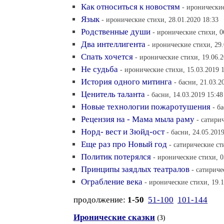
Как относиться к новостям
- иронические
Язык
- иронические стихи, 28.01.2020 18:33
Родственные души
- иронические стихи, 0
Два интеллигента
- иронические стихи, 29.
Спать хочется
- иронические стихи, 19.06.2
Не судьба
- иронические стихи, 15.03.2019 
История одного митинга
- басни, 21.03.2
Ценитель таланта
- басни, 14.03.2019 15:48
Новые технологии пожаротушения
- б
Рецензия на - Мама мыла раму
- сатири
Норд- вест и Зюйд-ост
- басни, 24.05.201
Еще раз про Новый год
- сатирические ст
Политик потерялся
- иронические стихи, 0
Принципы заядлых театралов
- сатириче
Ограбление века
- иронические стихи, 19.1
продолжение:
1-50
51-100
101-144
Иронические сказки
(3)