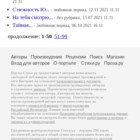
21:11
С нежность Ю...
- любовная лирика, 12.11.2021 11:11
На тебя смотрю...
- без рубрики, 13.07.2021 11:11
Тайная...
- любовная лирика, 06.10.2021 16:11
продолжение:
1-50
51-99
Авторы
Произведения
Рецензии
Поиск
Магазин
Вход для авторов
О портале
Стихи.ру
Проза.ру
Портал Стихи.ру предоставляет авторам возможность
свободной публикации своих литературных произведений в
сети Интернет на основании
пользовательского договора
.
Все авторские права на произведения принадлежат авторам
и охраняются
законом
. Перепечатка произведений возможна
только с согласия его автора, к которому вы можете
обратиться на его авторской странице. Ответственность за
тексты произведений авторы несут самостоятельно на
основании
правил публикации
и
законодательства
Российской Федерации
. Данные пользователей
обрабатываются на основании
Политики обработки персональных данных
.
Вы также можете посмотреть более подробную
информацию о портале
и
связаться с администрацией
.
Ежедневная аудитория портала Стихи.ру – порядка 200 тысяч
посетителей, которые в общей сумме просматривают более двух
миллионов страниц по данным счетчика посещаемости, который