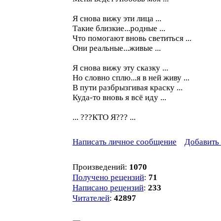
Я снова вижу эти лица ...
Такие близкие...родные ...
Что помогают вновь светиться ...
Они реальные...живые ...
Я снова вижу эту сказку ...
Но словно сплю...я в ней живу ...
В пути разбрызгивая краску ...
Куда-то вновь я всё иду ...
... ???КТО Я??? ...
Написать личное сообщение
Добавить 
Произведений:
1070
Получено рецензий
:
71
Написано рецензий
:
233
Читателей
:
42897