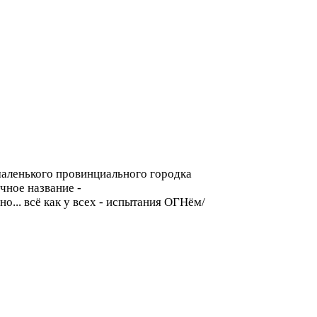
 маленького провинциального городка
чное название -
но... всё как у всех - испытания ОГНём/