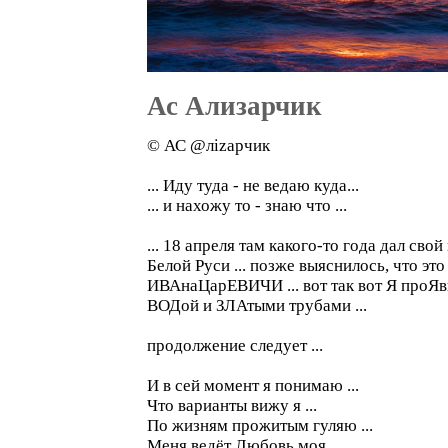
Ас Ализарчик
© АС @лizарчик
... Иду туда - не ведаю куда...
... и нахожу то - знаю что ...
... 18 апреля там какого-то года дал с
Белой Руси ... позже выяснилось, что эт
ИВАнаЦарЕВИЧИ ... вот так вот Я проЯвил
ВОДой и ЗЛАтыми трубами ...
продолжение следует ...
И в сей момент я понимаю ...
Что варианты вижу я ...
По жизням прожитым гуляю ...
Меня ведёт Любовь моя ...