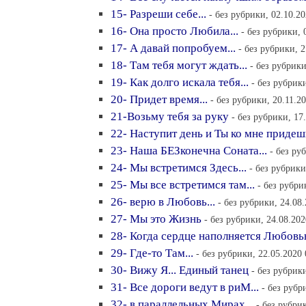
15- Разреши себе...
- без рубрики, 02.10.20
16- Она просто Любила...
- без рубрики, 
17- А давай попробуем...
- без рубрики, 2
18- Там тебя могут ждать...
- без рубрики
19- Как долго искала тебя...
- без рубрик
20- Придет время...
- без рубрики, 20.11.2
21-Возьму тебя за руку
- без рубрики, 17
22- Наступит день и Ты ко мне придеш
23- Наша БЕЗконечна Соната...
- без ру
24- Мы встретимся Здесь...
- без рубрики
25- Мы все встретимся там...
- без рубри
26- верю в Любовь...
- без рубрики, 24.08.
27- Мы это Жизнь
- без рубрики, 24.08.202
28- Когда сердце наполняется Любовью
29- Где-то Там...
- без рубрики, 22.05.2020 
30- Вижу Я... Единый танец
- без рубрик
31- Все дороги ведут в риМ...
- без рубр
32- в параллельных Мирах...
- без рубри