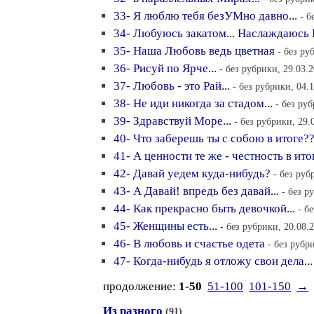
33- Я люблю тебя безУМно давно...
- б
34- Любуюсь закатом... Наслаждаюсь 
35- Наша Любовь ведь цветная
- без ру
36- Рисуй по Ярче...
- без рубрики, 29.03.
37- Любовь - это Рай...
- без рубрики, 04.
38- Не иди никогда за стадом...
- без ру
39- Здравствуй Море...
- без рубрики, 29.
40- Что заберешь ты с собою в итоге?
41- А ценности те же - честность в итог
42- Давай уедем куда-нибудь?
- без руб
43- А Давай! впредь без давай...
- без р
44- Как прекрасно быть девочкой...
- б
45- Женщины есть...
- без рубрики, 20.08.
46- В любовь и счастье одета
- без рубр
47- Когда-нибудь я отложу свои дела...
продолжение:
1-50
51-100
101-150
→
Из разного
(91)