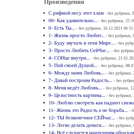
Произведения
С рифмой несу этот хлам
- без рубрики, 
00- Как удивительно...
- без рубрики, 25.1
0- Есть Ты...
- без рубрики, 16.12.2021 06:51
1- Жизнь просто Любит...
- без рубрики, 
2- Буду звучать в этом Мире...
- без руб
3- Просто Любить СейЧас...
- без рубрик
4- СОНце внутри...
- без рубрики, 21.02.20
5- Пой своей Душой...
- без рубрики, 08.0
6- Между нами Любовь...
- без рубрики, 
7- Давай построим Радость...
- без рубри
8- Меня ведёт Любовъ...
- без рубрики, 1
9- Целостность картины...
- без рубрики, 
10- Люблю смотреть как падают снеж
11- Жизнь это Радость а не борьба...
- 
12- ТЫ безконечное СЕЙчас...
- без руб
13- Легко делать деньги...
- без рубрики, 
14- Всё случается наилучшим образо