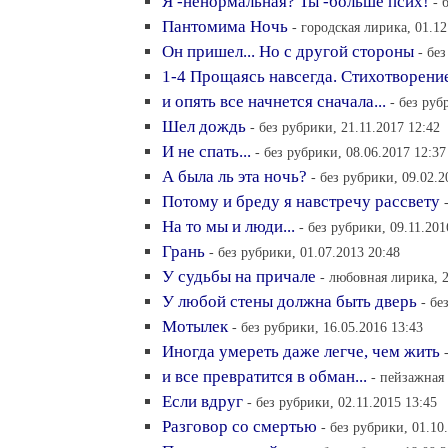
Я -ненормальная? Ты -больше псих!
- 
Пантомима Ночь
- городская лирика, 01.12
Он пришел... Но с другой стороны
- бе
1-4 Прощаясь навсегда. Стихотворени
и опять все начнется сначала...
- без руб
Шел дождь
- без рубрики, 21.11.2017 12:42
И не спать...
- без рубрики, 08.06.2017 12:37
А была ль эта ночь?
- без рубрики, 09.02.2
Потому и бреду я навстречу рассвету
На то мы и люди...
- без рубрики, 09.11.201
Грань
- без рубрики, 01.07.2013 20:48
У судьбы на причале
- любовная лирика, 2
У любой стены должна быть дверь
- бе
Мотылек
- без рубрики, 16.05.2016 13:43
Иногда умереть даже легче, чем жить
и все превратится в обман...
- пейзажная 
Если вдруг
- без рубрики, 02.11.2015 13:45
Разговор со смертью
- без рубрики, 01.10