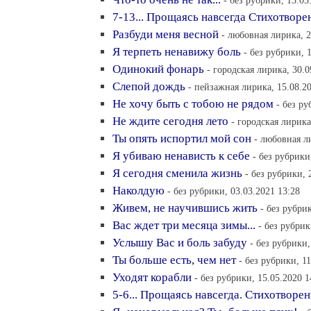
- без рубрики, 13.03
7-13... Прощаясь навсегда Стихотворе
Разбуди меня весной
- любовная лирика, 2
Я терпеть ненавижу боль
- без рубрики, 
Одинокий фонарь
- городская лирика, 30.0
Слепой дождь
- пейзажная лирика, 15.08.2
Не хочу быть с тобою не рядом
- без ру
Не ждите сегодня лето
- городская лирика
Ты опять испортил мой сон
- любовная л
Я убиваю ненависть к себе
- без рубрики
Я сегодня сменила жизнь
- без рубрики, 
Наколдую
- без рубрики, 03.03.2021 13:28
Живем, не научившись жить
- без рубри
Вас ждет три месяца зимы...
- без рубрик
Услышу Вас и боль забуду
- без рубрики,
Ты больше есть, чем нет
- без рубрики, 1
Уходят корабли
- без рубрики, 15.05.2020 1
5-6... Прощаясь навсегда. Стихотворе