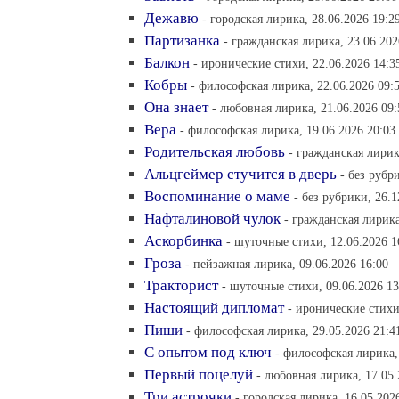
Дежавю
- городская лирика, 28.06.2026 19:2
Партизанка
- гражданская лирика, 23.06.202
Балкон
- иронические стихи, 22.06.2026 14:3
Кобры
- философская лирика, 22.06.2026 09:
Она знает
- любовная лирика, 21.06.2026 09:
Вера
- философская лирика, 19.06.2026 20:03
Родительская любовь
- гражданская лирик
Альцгеймер стучится в дверь
- без рубр
Воспоминание о маме
- без рубрики, 26.1
Нафталиновой чулок
- гражданская лирика
Аскорбинка
- шуточные стихи, 12.06.2026 1
Гроза
- пейзажная лирика, 09.06.2026 16:00
Тракторист
- шуточные стихи, 09.06.2026 13
Настоящий дипломат
- иронические стихи
Пиши
- философская лирика, 29.05.2026 21:4
С опытом под ключ
- философская лирика,
Первый поцелуй
- любовная лирика, 17.05.
Три астрочки
- городская лирика, 16.05.202