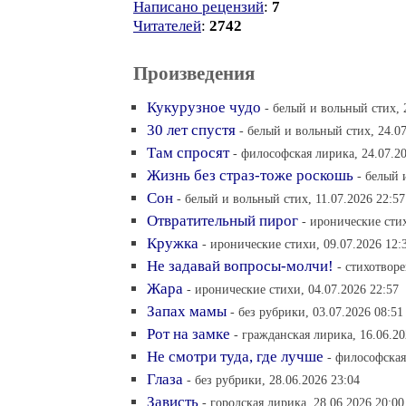
Написано рецензий
:
7
Читателей
:
2742
Произведения
Кукурузное чудо
- белый и вольный стих, 
30 лет спустя
- белый и вольный стих, 24.07
Там спросят
- философская лирика, 24.07.20
Жизнь без страз-тоже роскошь
- белый 
Сон
- белый и вольный стих, 11.07.2026 22:57
Отвратительный пирог
- иронические стих
Кружка
- иронические стихи, 09.07.2026 12:
Не задавай вопросы-молчи!
- cтихотворе
Жара
- иронические стихи, 04.07.2026 22:57
Запах мамы
- без рубрики, 03.07.2026 08:51
Рот на замке
- гражданская лирика, 16.06.20
Не смотри туда, где лучше
- философская
Глаза
- без рубрики, 28.06.2026 23:04
Зависть
- городская лирика, 28.06.2026 20:00