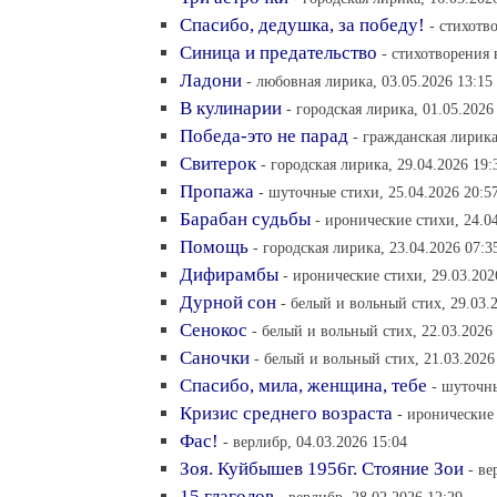
Спасибо, дедушка, за победу!
- cтихотв
Синица и предательство
- cтихотворения 
Ладони
- любовная лирика, 03.05.2026 13:15
В кулинарии
- городская лирика, 01.05.2026
Победа-это не парад
- гражданская лирика
Свитерок
- городская лирика, 29.04.2026 19:
Пропажа
- шуточные стихи, 25.04.2026 20:5
Барабан судьбы
- иронические стихи, 24.0
Помощь
- городская лирика, 23.04.2026 07:3
Дифирамбы
- иронические стихи, 29.03.202
Дурной сон
- белый и вольный стих, 29.03.
Сенокос
- белый и вольный стих, 22.03.2026
Саночки
- белый и вольный стих, 21.03.2026
Спасибо, мила, женщина, тебе
- шуточны
Кризис среднего возраста
- иронические 
Фас!
- верлибр, 04.03.2026 15:04
Зоя. Куйбышев 1956г. Стояние Зои
- ве
15 глаголов