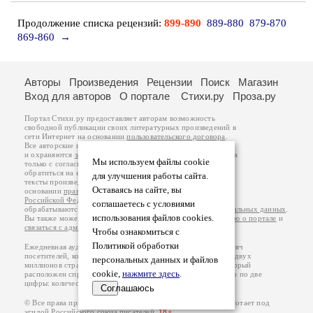
Продолжение списка рецензий:
899-890
889-880
879-870
869-860
→
Авторы
Произведения
Рецензии
Поиск
Магазин
Вход для авторов
О портале
Стихи.ру
Проза.ру
Портал Стихи.ру предоставляет авторам возможность
свободной публикации своих литературных произведений в
сети Интернет на основании
пользовательского договора
.
Все авторские права на произведения принадлежат авторам
и охраняются
законом
. Перепечатка произведений возможна
Мы используем файлы cookie
только с согласия его автора, к которому вы можете
обратиться на его авторской странице. Ответственность за
для улучшения работы сайта.
тексты произведений авторы несут самостоятельно на
Оставаясь на сайте, вы
основании
правил публикации
и
законодательства
Российской Федерации
. Данные пользователей
соглашаетесь с условиями
обрабатываются на основании
Политики обработки персональных данных
.
использования файлов cookies.
Вы также можете посмотреть более подробную
информацию о портале
и
связаться с администрацией
.
Чтобы ознакомиться с
Политикой обработки
Ежедневная аудитория портала Стихи.ру – порядка 200 тысяч
посетителей, которые в общей сумме просматривают более двух
персональных данных и файлов
миллионов страниц по данным счетчика посещаемости, который
cookie,
нажмите здесь
.
расположен справа от этого текста. В каждой графе указано по две
цифры: количество просмотров и количество посетителей.
Соглашаюсь
© Все права принадлежат авторам, 2000-2026. Портал работает под
эгидой
Российского союза писателей
.
18+