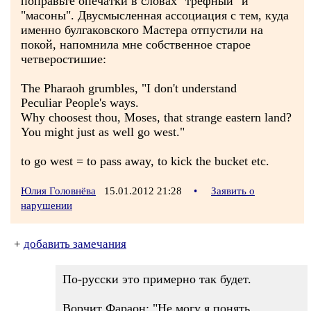
поправьте опечатки в словах "трефный" и
"масоны". Двусмысленная ассоциация с тем, куда
именно булгаковского Мастера отпустили на
покой, напомнила мне собственное старое
четверостишие:
The Pharaoh grumbles, "I don't understand
Peculiar People's ways.
Why choosest thou, Moses, that strange eastern land?
You might just as well go west."
to go west = to pass away, to kick the bucket etc.
Юлия Головнёва
15.01.2012 21:28
•
Заявить о
нарушении
+
добавить замечания
По-русски это примерно так будет.
Ворчит Фараон: "Не могу я понять,