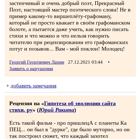
застенчивый и очень добрый поэт, Прекрасный
Поэт, настоящий мастер поэтического слова! Не в
пример какому-то виршеплёту-графоману,
который не просто квакает в своём графоманском
болоте, а пытается даже учить, как нужно писать
стихи и что можно и что нельзя говорить
читателю при рецензировании его графоманских
потуг и позывов... Вам - мой поклон! Молодец!
Георгий Георгиевич Ларин
27.12.2021 03:44
•
Заявить о нарушении
+
добавить замечания
Рецензия на «
Гипотеза об эволюции сайта
стихи. ру
» (
Юрий Ракита
)
Есть такой фильм - про пришлецА с планеты Ка
ПЕЦ... он был в "дурке", где было муторно, но он
так построил сюжет, что каждый захотел