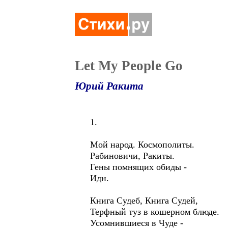
Let My People Go
Юрий Ракита
1.
Мой народ. Космополиты.
Рабиновичи, Ракиты.
Гены помнящих обиды -
Идн.
Книга Судеб, Книга Судей,
Терфный туз в кошерном блюде.
Усомнившиеся в Чуде -