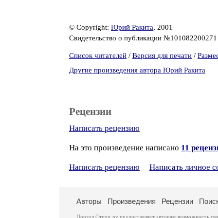
© Copyright:
Юрий Ракита
, 2001
Свидетельство о публикации №10108220027
Список читателей
/
Версия для печати
/
Разме
Другие произведения автора Юрий Ракита
Рецензии
Написать рецензию
На это произведение написано
11 рецен
Написать рецензию
Написать личное 
Авторы
Произведения
Рецензии
Поис
Портал Стихи.ру предоставляет авторам возможность св