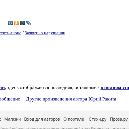
1
стить анонс
/
Заявить о нарушении
зий
, здесь отображается последняя, остальные -
в полном сп
сообщение
Другие произведения автора Юрий Ракита
к
Магазин
Вход для авторов
О портале
Стихи.ру
Проза.ру
ободной публикации своих литературных произведений в сети Интернет на основании
п