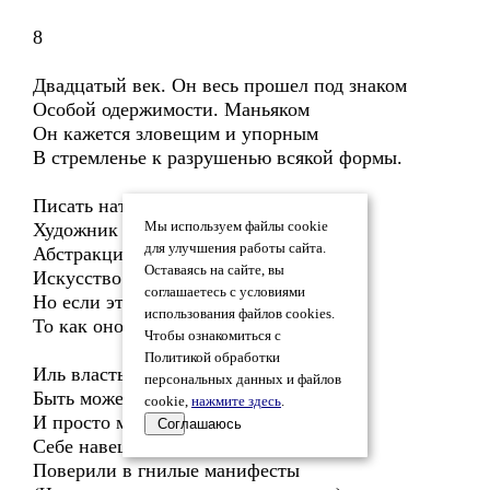
8
Двадцатый век. Он весь прошел под знаком
Особой одержимости. Маньяком
Он кажется зловещим и упорным
В стремленье к разрушенью всякой формы.
Писать натуру стало неприлично -
Художник должен «видеть» необычно,
Мы используем файлы cookie
для улучшения работы сайта.
Абстракция заполонила глаз.
Оставаясь на сайте, вы
Искусство современное абсурдно,
соглашаетесь с условиями
Но если это стеб, карикатура,
использования файлов cookies.
То как оно воздействует на нас?
Чтобы ознакомиться с
Политикой обработки
Иль власть его над нами иллюзорна?
персональных данных и файлов
Быть может, старый вкус непогрешим,
cookie,
нажмите здесь
.
И просто мы позволили позорно
Соглашаюсь
Себе навешать на уши лапши?
Поверили в гнилые манифесты